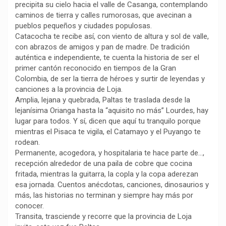
precipita su cielo hacia el valle de Casanga, contemplando
k
p
m
k
i
caminos de tierra y calles rumorosas, que avecinan a
r
pueblos pequeños y ciudades populosas.
Catacocha te recibe así, con viento de altura y sol de valle,
con abrazos de amigos y pan de madre. De tradición
auténtica e independiente, te cuenta la historia de ser el
primer cantón reconocido en tiempos de la Gran
Colombia, de ser la tierra de héroes y surtir de leyendas y
canciones a la provincia de Loja.
Amplia, lejana y quebrada, Paltas te traslada desde la
lejanísima Orianga hasta la “aquisito no más” Lourdes, hay
lugar para todos. Y sí, dicen que aquí tu tranquilo porque
mientras el Pisaca te vigila, el Catamayo y el Puyango te
rodean.
Permanente, acogedora, y hospitalaria te hace parte de…,
recepción alrededor de una paila de cobre que cocina
fritada, mientras la guitarra, la copla y la copa aderezan
esa jornada. Cuentos anécdotas, canciones, dinosaurios y
más, las historias no terminan y siempre hay más por
conocer.
Transita, trasciende y recorre que la provincia de Loja