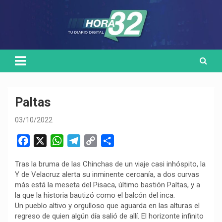
Skip
Medio de comunicación digital
HORA32
to
content
Paltas
03/10/2022
F
X
W
T
C
C
a
h
e
o
o
Tras la bruma de las Chinchas de un viaje casi inhóspito, la
c
a
l
p
m
Y de Velacruz alerta su inminente cercanía, a dos curvas
e
t
e
y
p
más está la meseta del Pisaca, último bastión Paltas, y a
b
s
g
L
a
la que la historia bautizó como el balcón del inca.
o
A
r
i
r
Un pueblo altivo y orgulloso que aguarda en las alturas el
regreso de quien algún día salió de allí. El horizonte infinito
o
p
a
n
t