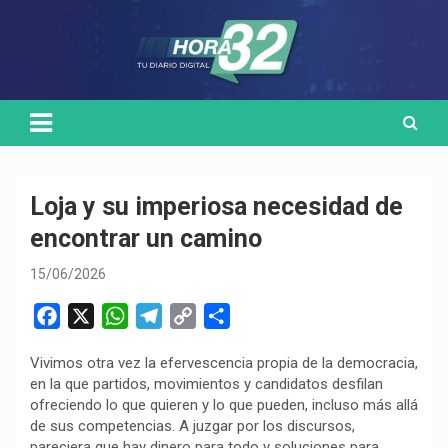
Skip
Medio de comunicación digital
HORA32
to
content
Loja y su imperiosa necesidad de
encontrar un camino
15/06/2026
F
X
W
T
C
C
a
h
e
o
o
Vivimos otra vez la efervescencia propia de la democracia,
c
a
l
p
m
en la que partidos, movimientos y candidatos desfilan
e
t
e
y
p
ofreciendo lo que quieren y lo que pueden, incluso más allá
b
s
g
L
a
de sus competencias. A juzgar por los discursos,
o
A
r
i
r
pareciera que hay dinero para todo y soluciones para