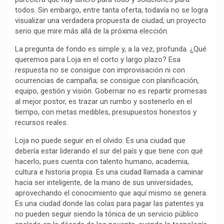
todos. Sin embargo, entre tanta oferta, todavía no se logra
o
p
a
n
t
visualizar una verdadera propuesta de ciudad, un proyecto
k
p
m
k
i
serio que mire más allá de la próxima elección.
r
La pregunta de fondo es simple y, a la vez, profunda. ¿Qué
queremos para Loja en el corto y largo plazo? Esa
respuesta no se consigue con improvisación ni con
ocurrencias de campaña; se consigue con planificación,
equipo, gestión y visión. Gobernar no es repartir promesas
al mejor postor, es trazar un rumbo y sostenerlo en el
tiempo, con metas medibles, presupuestos honestos y
recursos reales.
Loja no puede seguir en el olvido. Es una ciudad que
debería estar liderando el sur del país y que tiene con qué
hacerlo, pues cuenta con talento humano, academia,
cultura e historia propia. Es una ciudad llamada a caminar
hacia ser inteligente, de la mano de sus universidades,
aprovechando el conocimiento que aquí mismo se genera.
Es una ciudad donde las colas para pagar las patentes ya
no pueden seguir siendo la tónica de un servicio público