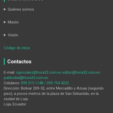
Quiénes somos
Misión
Visión
:
Código de ética
Loja
y
Contactos
su
imperiosa
E-mail:
ogonzalez@hora32.com.ec
editor@hora32.com.ec
necesidad
publicidad@hora32.com.ec
de
Celulares:
099 215 1148 / 099 754 4222
encontrar
Dirección: Bolívar 209-52, entre Mercadillo y Azuay (segundo
un
piso), a pocos metros de la plaza de San Sebastián, en la
camino
ciudad de Loja.
Loja, Ecuador