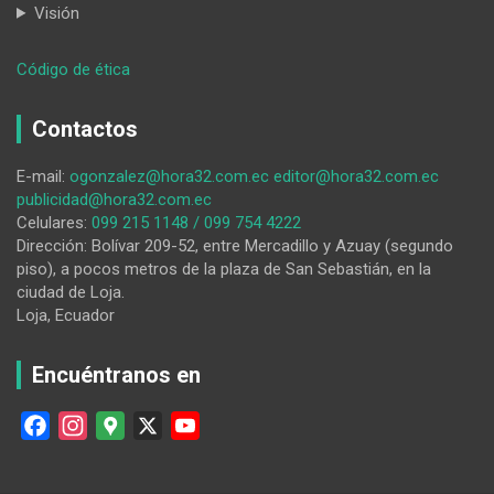
Visión
:
Código de ética
¿El
fútbol
Contactos
es
político?
E-mail:
ogonzalez@hora32.com.ec
editor@hora32.com.ec
publicidad@hora32.com.ec
Celulares:
099 215 1148 / 099 754 4222
Dirección: Bolívar 209-52, entre Mercadillo y Azuay (segundo
piso), a pocos metros de la plaza de San Sebastián, en la
ciudad de Loja.
Loja, Ecuador
Encuéntranos en
F
I
G
X
Y
a
n
o
o
c
s
o
u