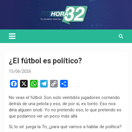
Skip
Medio de comunicación digital
HORA32
to
content
¿El fútbol es político?
15/06/2026
F
X
W
T
C
C
a
h
e
o
o
No veas el fútbol. Son solo veintidós jugadores corriendo
c
a
l
p
m
detrás de una pelota y eso, de por sí, es tonto. Eso nos
e
t
e
y
p
diría alguien snob. Yo no pretendo eso; lo que pretendo es
b
s
g
L
a
que podamos ver un poco más allá.
o
A
r
i
r
Sí, lo sé: juega la Tri, ¿para qué vamos a hablar de política?
o
p
a
n
t