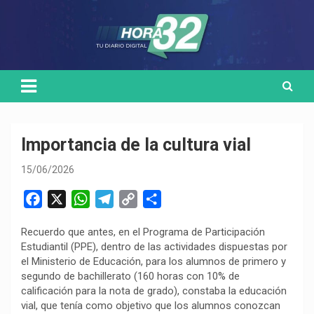
Skip
Medio de comunicación digital
HORA32
to
content
Importancia de la cultura vial
15/06/2026
F
X
W
T
C
C
a
h
e
o
o
Recuerdo que antes, en el Programa de Participación
c
a
l
p
m
Estudiantil (PPE), dentro de las actividades dispuestas por
e
t
e
y
p
el Ministerio de Educación, para los alumnos de primero y
b
s
g
L
a
segundo de bachillerato (160 horas con 10% de
o
A
r
i
r
calificación para la nota de grado), constaba la educación
vial, que tenía como objetivo que los alumnos conozcan
o
p
a
n
t