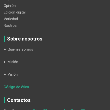
Opinión
Edición digital
Variedad
Rostros
Sobre nosotros
Quiénes somos
Misión
Visión
:
Código de ética
Lourdes
Moncayo,
Contactos
una
madre