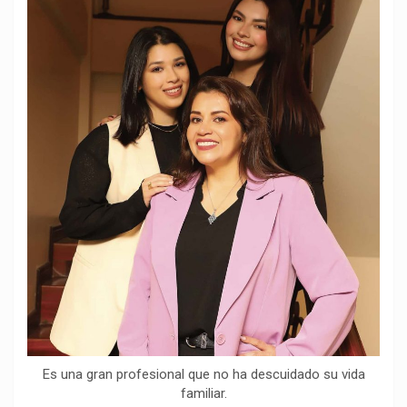
o
p
a
n
t
k
p
m
k
i
r
Es una gran profesional que no ha descuidado su vida
familiar.