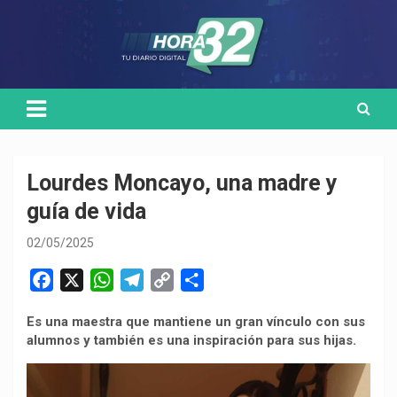
Skip
Medio de comunicación digital
HORA32
to
content
Lourdes Moncayo, una madre y
guía de vida
02/05/2025
F
X
W
T
C
C
a
h
e
o
o
Es una maestra que mantiene un gran vínculo con sus
c
a
l
p
m
alumnos y también es una inspiración para sus hijas.
e
t
e
y
p
b
s
g
L
a
o
A
r
i
r