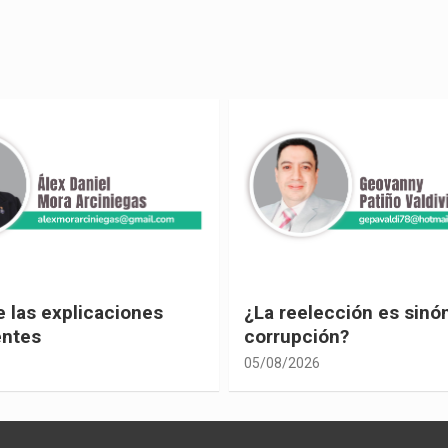
ección es sinónimo de
¡Los abuelos un hilo de
ón?
04/08/2026