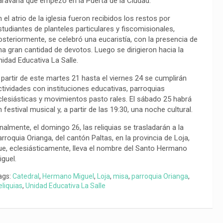
aravana que empezó en la Puerta de la Ciudad.
n el atrio de la iglesia fueron recibidos los restos por
studiantes de planteles particulares y fiscomisionales,
osteriormente, se celebró una eucaristía, con la presencia de
na gran cantidad de devotos. Luego se dirigieron hacia la
nidad Educativa La Salle.
 partir de este martes 21 hasta el viernes 24 se cumplirán
ctividades con instituciones educativas, parroquias
clesiásticas y movimientos pasto rales. El sábado 25 habrá
n festival musical y, a partir de las 19:30, una noche cultural.
inalmente, el domingo 26, las reliquias se trasladarán a la
arroquia Orianga, del cantón Paltas, en la provincia de Loja,
ue, eclesiásticamente, lleva el nombre del Santo Hermano
iguel.
ags:
Catedral
,
Hermano Miguel
,
Loja
,
misa
,
parroquia Orianga
,
eliquias
,
Unidad Educativa La Salle