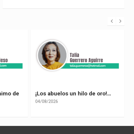
 oro!…
El desplome de Noboa
04/08/2026
0