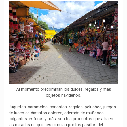
o
p
a
n
t
k
p
m
k
i
r
Al momento predominan los dulces, regalos y más
objetos navideños.
Juguetes, caramelos, canastas, regalos, peluches, juegos
de luces de distintos colores, además de muñecos
colgantes, esferas y más, son los productos que atraen
las miradas de quienes circulan por los pasillos del