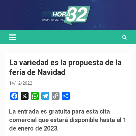
Skip
Medio de comunicación digital
HORA32
to
content
La variedad es la propuesta de la
feria de Navidad
14/12/2022
F
X
W
T
C
C
a
h
e
o
o
La entrada es gratuita para esta cita
c
a
l
p
m
comercial que estará disponible hasta el 1
e
t
e
y
p
b
s
g
L
a
de enero de 2023.
o
A
r
i
r