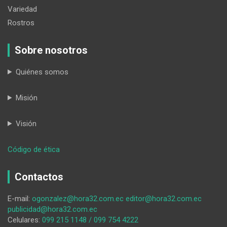
Variedad
Rostros
Sobre nosotros
Quiénes somos
Misión
Visión
:
Código de ética
La
trampa
Contactos
del
like
E-mail:
ogonzalez@hora32.com.ec
editor@hora32.com.ec
publicidad@hora32.com.ec
Celulares:
099 215 1148 / 099 754 4222