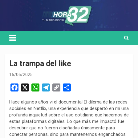
Skip
Medio de comunicación digital
HORA32
to
content
La trampa del like
16/06/2025
F
X
W
T
C
C
a
h
e
o
o
Hace algunos años vi el documental El dilema de las redes
c
a
l
p
m
sociales en Netflix, una experiencia que despertó en mí una
e
t
e
y
p
profunda inquietud sobre el uso cotidiano que hacemos de
b
s
g
L
a
estas plataformas digitales. Lo que más me impactó fue
o
A
r
i
r
descubrir que no fueron diseñadas únicamente para
conectar personas, sino para mantenernos enganchados
o
p
a
n
t