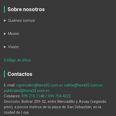
Sobre nosotros
Quiénes somos
Misión
Visión
:
Código de ética
La
parroquia
Contactos
eclesiástica
lojana
E-mail:
ogonzalez@hora32.com.ec
editor@hora32.com.ec
Divino
publicidad@hora32.com.ec
Niño
Celulares:
099 215 1148 / 099 754 4222
Jesús,
Dirección: Bolívar 209-52, entre Mercadillo y Azuay (segundo
con
piso), a pocos metros de la plaza de San Sebastián, en la
diversos
ciudad de Loja.
actos,