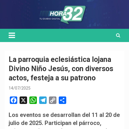
Skip
Medio de comunicación digital
HORA32
to
content
La parroquia eclesiástica lojana
Divino Niño Jesús, con diversos
actos, festeja a su patrono
14/07/2025
F
X
W
T
C
C
a
h
e
o
o
Los eventos se desarrollan del 11 al 20 de
c
a
l
p
m
julio de 2025. Participan el párroco,
e
t
e
y
p