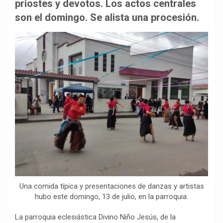
b
s
g
L
a
priostes y devotos. Los actos centrales
o
A
r
i
r
son el domingo. Se alista una procesión.
o
p
a
n
t
k
p
m
k
i
r
Una comida típica y presentaciones de danzas y artistas
hubo este domingo, 13 de julio, en la parroquia.
La parroquia eclesiástica Divino Niño Jesús, de la