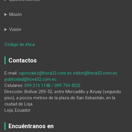
Misión
Visión
:
Código de ética
Florecimiento
de
Contactos
los
guayacanes
E-mail:
ogonzalez@hora32.com.ec
editor@hora32.com.ec
aún
publicidad@hora32.com.ec
no
Celulares:
099 215 1148 / 099 754 4222
inicia
Dirección: Bolívar 209-52, entre Mercadillo y Azuay (segundo
en
piso), a pocos metros de la plaza de San Sebastián, en la
Zapotillo
ciudad de Loja.
Loja, Ecuador
Encuéntranos en