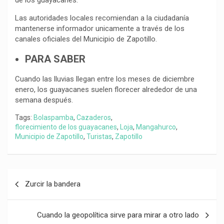
de los guayacanes.
Las autoridades locales recomiendan a la ciudadanía
mantenerse informador unicamente a través de los
canales oficiales del Municipio de Zapotillo.
PARA SABER
Cuando las lluvias llegan entre los meses de diciembre
enero, los guayacanes suelen florecer alrededor de una
semana después.
Tags:
Bolaspamba
,
Cazaderos
,
florecimiento de los guayacanes
,
Loja
,
Mangahurco
,
Municipio de Zapotillo
,
Turistas
,
Zapotillo
Navegación
Zurcir la bandera
de
entradas
Cuando la geopolítica sirve para mirar a otro lado