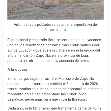
o
p
a
n
t
k
p
m
k
i
r
Autoridades y pobladores están a la expectativa del
florecimiento.
El tradicional y esperado florecimiento de los guayacanes,
uno de los fenómenos naturales más emblemáticos del
sur de Ecuador y que suele registrarse en esta época del
año en el cantón Zapotillo, en la provincia de Loja,
presenta un retraso debido a la ausencia de lluvias.
A la espera
Sin embargo, según informó el Municipio de Zapotillo
mediante un comunicado emitido el 3 de enero de 2026,
tras el monitoreo al bosque seco se constató que hasta el
momento no se han presentado las condiciones
climáticas necesarias para que inicie la floración.
Cada año, este fenómeno que transforma cerca de 40 mil