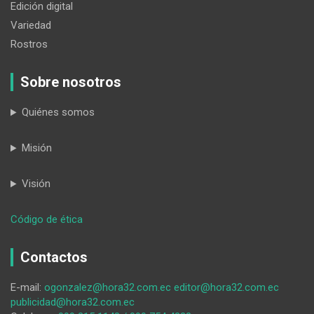
Edición digital
Variedad
Rostros
Sobre nosotros
Quiénes somos
Misión
Visión
:
Código de ética
Paso
fronterizo:
Contactos
en
Jimbura
E-mail:
ogonzalez@hora32.com.ec
editor@hora32.com.ec
también
publicidad@hora32.com.ec
dio