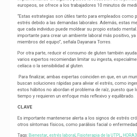
europeos, se ofrece a los trabajadores 10 minutos de medi
“Estas estrategias son útiles tanto para empleados como
estrés debido a las demandas laborales. Además, estas me
que cada individuo puede moldear su propio estado mental
importante para crear un ambiente laboral más positivo, y
miembros del equipo”, señala Dayanara Torres.
Por otra parte, reducir el consumo de gluten también ayuda a
varios expertos recomiendan limitar su ingesta, especial
celíaca o la sensibilidad al gluten.
Para finalizar, ambas expertas coinciden en que, en un m
buscan soluciones rápidas para aliviar el estrés, como inge
estos hábitos no abordan el problema de raíz, puesto que l
tiempo y requieren un enfoque más reflexivo y equilibrado.
CLAVE
Es importante mantenerse alerta a los signos de estrés cr
otros síntomas físicos, como parálisis facial o enfermeda
Tags:
Bienestar
,
estrés laboral
,
Fisioterapia de la UTPL
,
HORA3