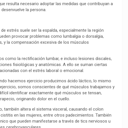
 que resulta necesario adoptar las medidas que contribuyan a
e desenvuelve la persona.
 de estrés suele ser la espalda, especialmente la región
pueden provocar problemas como lumbalgia o dorsalgia,
os, y la compensación excesiva de los músculos
como la rectificación lumbar, e incluso lesiones discales,
ones fisiológicas y anatómicas. A ello se suman ciertas
lacionadas con el estrés laboral o emocional.
ando hacemos ejercicio producimos ácido láctico, lo mismo
 ejercicio, somos conscientes de qué músculos trabajamos y
ifícil identificar exactamente qué músculos se tensan,
rapecio, originando dolor en el cuello.
, también altera el sistema visceral, causando el colon
 las cistitis en las mujeres, entre otros padecimientos. También
ónico que pueden manifestarse a través de tics nerviosos u
des cerebrovasculares.