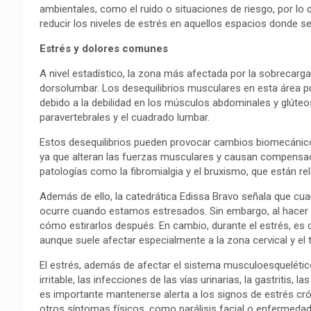
ambientales, como el ruido o situaciones de riesgo, por lo
reducir los niveles de estrés en aquellos espacios donde s
Estrés y dolores comunes
A nivel estadístico, la zona más afectada por la sobrecarga
dorsolumbar. Los desequilibrios musculares en esta área 
debido a la debilidad en los músculos abdominales y glúte
paravertebrales y el cuadrado lumbar.
Estos desequilibrios pueden provocar cambios biomecánicos 
ya que alteran las fuerzas musculares y causan compensaci
patologías como la fibromialgia y el bruxismo, que están re
Además de ello, la catedrática Edissa Bravo señala que cu
ocurre cuando estamos estresados. Sin embargo, al hacer
cómo estirarlos después. En cambio, durante el estrés, es d
aunque suele afectar especialmente a la zona cervical y el t
El estrés, además de afectar el sistema musculoesquelético
irritable, las infecciones de las vías urinarias, la gastritis,
es importante mantenerse alerta a los signos de estrés cr
otros síntomas físicos, como parálisis facial o enfermeda