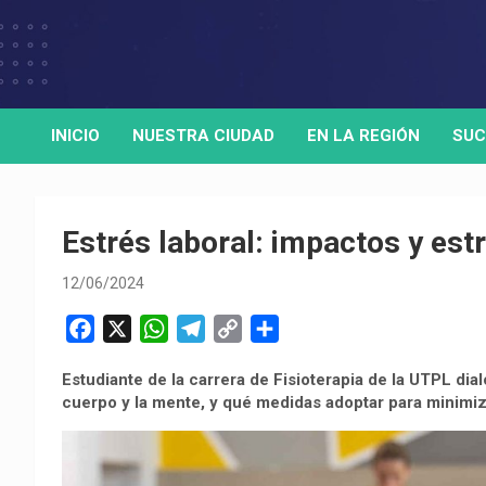
Skip
to
Medio de comunicación digital
HORA32
content
INICIO
NUESTRA CIUDAD
EN LA REGIÓN
SUC
Estrés laboral: impactos y est
12/06/2024
F
X
W
T
C
C
a
h
e
o
o
Estudiante de la carrera de Fisioterapia de la UTPL di
c
a
l
p
m
cuerpo y la mente, y qué medidas adoptar para minimiz
e
t
e
y
p
b
s
g
L
a
o
A
r
i
r