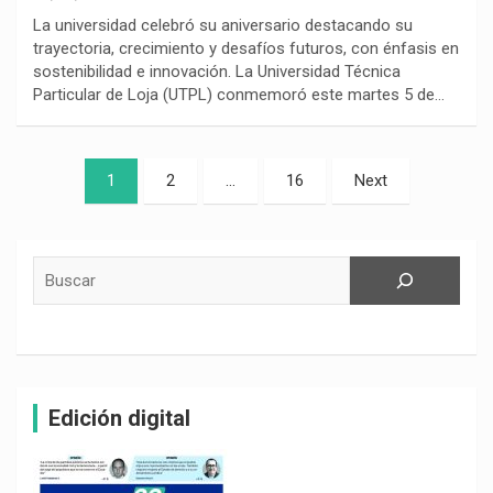
La universidad celebró su aniversario destacando su
trayectoria, crecimiento y desafíos futuros, con énfasis en
sostenibilidad e innovación. La Universidad Técnica
Particular de Loja (UTPL) conmemoró este martes 5 de…
Paginación
1
2
…
16
Next
de
entradas
Buscar
Edición digital