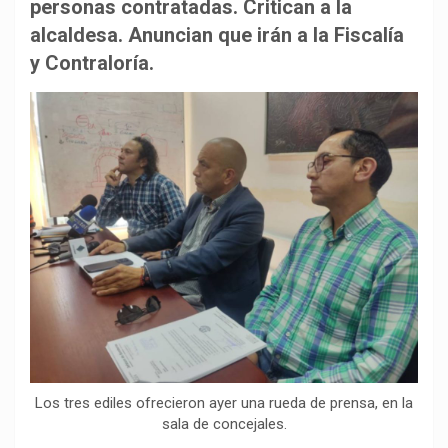
b
s
g
L
a
personas contratadas. Critican a la
o
A
r
i
r
alcaldesa. Anuncian que irán a la Fiscalía
o
p
a
n
t
y Contraloría.
k
p
m
k
i
r
Los tres ediles ofrecieron ayer una rueda de prensa, en la
sala de concejales.