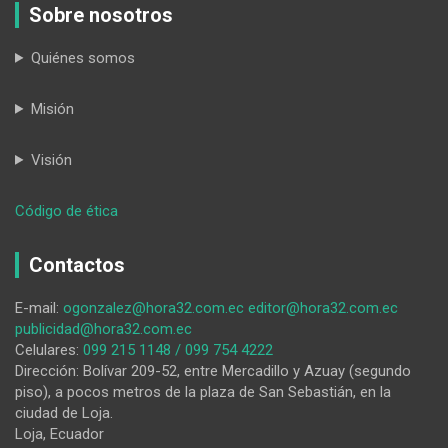
Sobre nosotros
Quiénes somos
Misión
Visión
:
Código de ética
El
Cuerpo
Contactos
de
Bomberos
E-mail:
ogonzalez@hora32.com.ec
editor@hora32.com.ec
de
publicidad@hora32.com.ec
Loja,
Celulares:
099 215 1148 / 099 754 4222
en
Dirección: Bolívar 209-52, entre Mercadillo y Azuay (segundo
la
piso), a pocos metros de la plaza de San Sebastián, en la
mira
ciudad de Loja.
de
Loja, Ecuador
tres