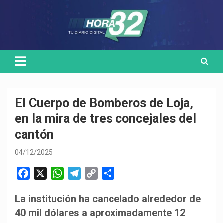
Skip
Medio de comunicación digital
HORA32
to
content
El Cuerpo de Bomberos de Loja,
en la mira de tres concejales del
cantón
04/12/2025
F
X
W
T
C
C
a
h
e
o
o
La institución ha cancelado alrededor de
c
a
l
p
m
40 mil dólares a aproximadamente 12
e
t
e
y
p