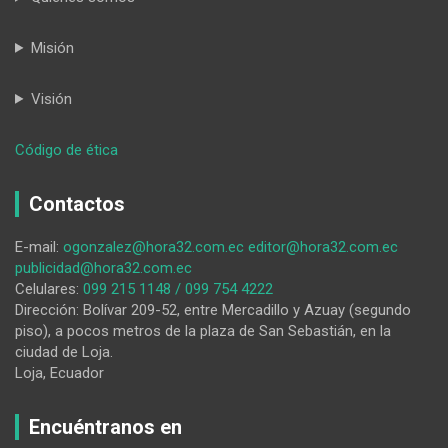
Misión
Visión
:
Código de ética
El
Bicentenario
Contactos
trae
diversidad
E-mail:
ogonzalez@hora32.com.ec
editor@hora32.com.ec
de
publicidad@hora32.com.ec
programación
Celulares:
099 215 1148 / 099 754 4222
Dirección: Bolívar 209-52, entre Mercadillo y Azuay (segundo
piso), a pocos metros de la plaza de San Sebastián, en la
ciudad de Loja.
Loja, Ecuador
Encuéntranos en