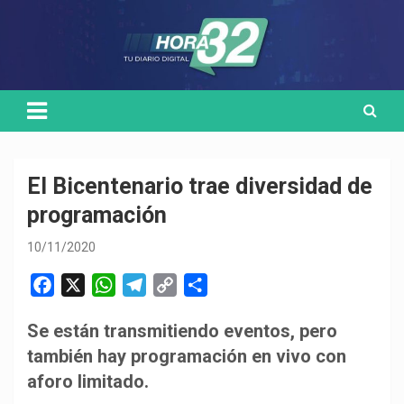
Skip
Medio de comunicación digital
HORA32
to
content
El Bicentenario trae diversidad de
programación
10/11/2020
F
X
W
T
C
C
a
h
e
o
o
Se están transmitiendo eventos, pero
c
a
l
p
m
también hay programación en vivo con
e
t
e
y
p
b
s
g
L
a
aforo limitado.
o
A
r
i
r