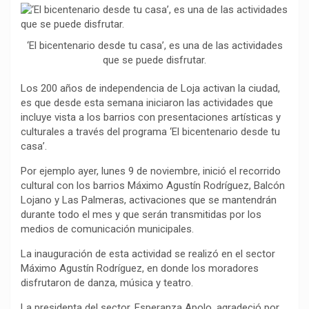
o
p
a
n
t
k
p
m
k
i
‘El bicentenario desde tu casa’, es una de las actividades
r
que se puede disfrutar.
Los 200 años de independencia de Loja activan la ciudad,
es que desde esta semana iniciaron las actividades que
incluye vista a los barrios con presentaciones artísticas y
culturales a través del programa ‘El bicentenario desde tu
casa’.
Por ejemplo ayer, lunes 9 de noviembre, inició el recorrido
cultural con los barrios Máximo Agustín Rodríguez, Balcón
Lojano y Las Palmeras, activaciones que se mantendrán
durante todo el mes y que serán transmitidas por los
medios de comunicación municipales.
La inauguración de esta actividad se realizó en el sector
Máximo Agustín Rodríguez, en donde los moradores
disfrutaron de danza, música y teatro.
La presidenta del sector, Esperanza Apolo, agradeció por