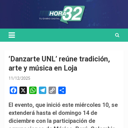
Skip
Medio de comunicación digital
HORA32
to
content
‘Danzarte UNL’ reúne tradición,
arte y música en Loja
11/12/2025
F
X
W
T
C
C
a
h
e
o
o
El evento, que inició este miércoles 10, se
c
a
l
p
m
extenderá hasta el domingo 14 de
e
t
e
y
p
b
s
g
L
a
diciembre con la participación de
o
A
r
i
r