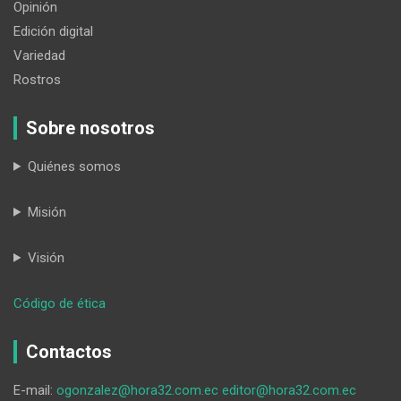
Opinión
Edición digital
Variedad
Rostros
Sobre nosotros
Quiénes somos
Misión
Visión
:
Código de ética
‘Danzarte
UNL’
Contactos
reúne
tradición,
E-mail:
ogonzalez@hora32.com.ec
editor@hora32.com.ec
arte