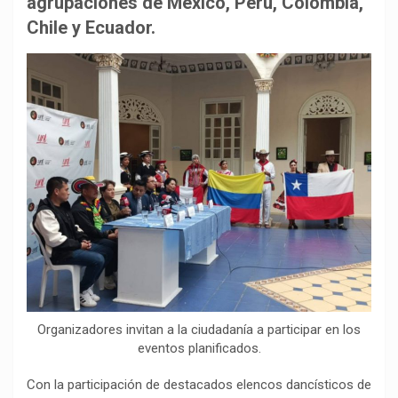
agrupaciones de México, Perú, Colombia,
o
p
a
n
t
Chile y Ecuador.
k
p
m
k
i
r
Organizadores invitan a la ciudadanía a participar en los
eventos planificados.
Con la participación de destacados elencos dancísticos de