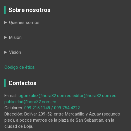
Sobre nosotros
Quiénes somos
Misión
Visión
:
Código de ética
Cuidar
el
Contactos
amor
es
E-mail:
ogonzalez@hora32.com.ec
editor@hora32.com.ec
cuidar
publicidad@hora32.com.ec
la
Celulares:
099 215 1148 / 099 754 4222
relación
Dirección: Bolívar 209-52, entre Mercadillo y Azuay (segundo
piso), a pocos metros de la plaza de San Sebastián, en la
ciudad de Loja.