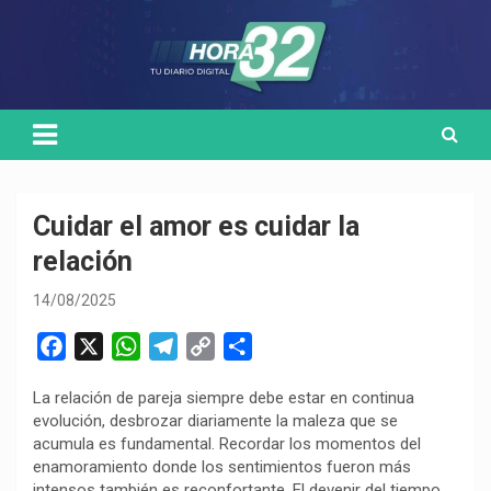
Skip
Medio de comunicación digital
HORA32
to
content
Cuidar el amor es cuidar la
relación
14/08/2025
F
X
W
T
C
C
a
h
e
o
o
La relación de pareja siempre debe estar en continua
c
a
l
p
m
evolución, desbrozar diariamente la maleza que se
e
t
e
y
p
acumula es fundamental. Recordar los momentos del
b
s
g
L
a
enamoramiento donde los sentimientos fueron más
o
A
r
i
r
intensos también es reconfortante. El devenir del tiempo