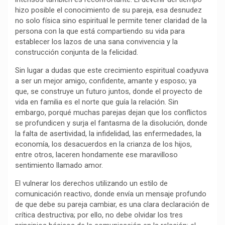
hizo posible el conocimiento de su pareja, esa desnudez
o
p
a
n
t
no solo física sino espiritual le permite tener claridad de la
k
p
m
k
i
persona con la que está compartiendo su vida para
r
establecer los lazos de una sana convivencia y la
construcción conjunta de la felicidad.
Sin lugar a dudas que este crecimiento espiritual coadyuva
a ser un mejor amigo, confidente, amante y esposo; ya
que, se construye un futuro juntos, donde el proyecto de
vida en familia es el norte que guía la relación. Sin
embargo, porqué muchas parejas dejan que los conflictos
se profundicen y surja el fantasma de la disolución, donde
la falta de asertividad, la infidelidad, las enfermedades, la
economía, los desacuerdos en la crianza de los hijos,
entre otros, laceren hondamente ese maravilloso
sentimiento llamado amor.
El vulnerar los derechos utilizando un estilo de
comunicación reactivo, donde envía un mensaje profundo
de que debe su pareja cambiar, es una clara declaración de
crítica destructiva; por ello, no debe olvidar los tres