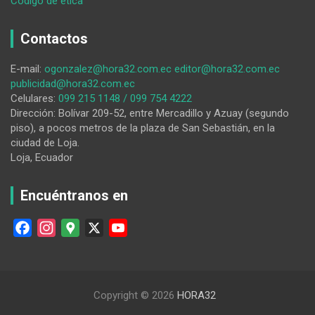
Código de ética
Cuidar
el
Contactos
amor
es
E-mail:
ogonzalez@hora32.com.ec
editor@hora32.com.ec
cuidar
publicidad@hora32.com.ec
la
Celulares:
099 215 1148 / 099 754 4222
relación
Dirección: Bolívar 209-52, entre Mercadillo y Azuay (segundo
piso), a pocos metros de la plaza de San Sebastián, en la
ciudad de Loja.
Loja, Ecuador
Encuéntranos en
F
I
G
X
Y
a
n
o
o
c
s
o
u
e
t
g
T
Copyright © 2026
HORA32
b
a
l
u