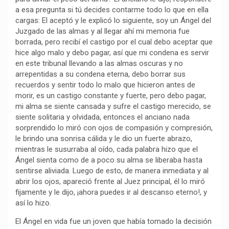
a esa pregunta si tú decides contarme todo lo que en ella
cargas: El aceptó y le explicó lo siguiente, soy un Ángel del
Juzgado de las almas y al llegar ahí mi memoria fue
borrada, pero recibí el castigo por el cual debo aceptar que
hice algo malo y debo pagar, así que mi condena es servir
en este tribunal llevando a las almas oscuras y no
arrepentidas a su condena eterna, debo borrar sus
recuerdos y sentir todo lo malo que hicieron antes de
morir, es un castigo constante y fuerte, pero debo pagar,
mi alma se siente cansada y sufre el castigo merecido, se
siente solitaria y olvidada, entonces el anciano nada
sorprendido lo miró con ojos de compasión y compresión,
le brindo una sonrisa cálida y le dio un fuerte abrazo,
mientras le susurraba al oído, cada palabra hizo que el
Ángel sienta como de a poco su alma se liberaba hasta
sentirse aliviada. Luego de esto, de manera inmediata y al
abrir los ojos, apareció frente al Juez principal, él lo miró
fijamente y le dijo, ¡ahora puedes ir al descanso eterno!, y
así lo hizo.
El Ángel en vida fue un joven que había tomado la decisión