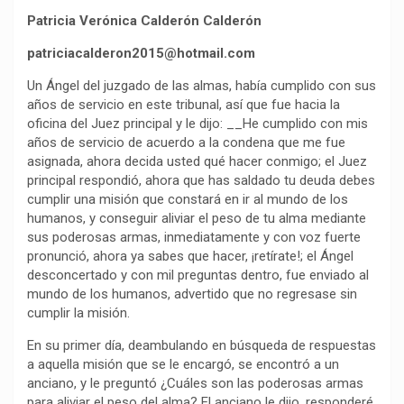
k
p
m
k
i
Patricia Verónica Calderón Calderón
r
patriciacalderon2015@hotmail.com
Un Ángel del juzgado de las almas, había cumplido con sus
años de servicio en este tribunal, así que fue hacia la
oficina del Juez principal y le dijo: __He cumplido con mis
años de servicio de acuerdo a la condena que me fue
asignada, ahora decida usted qué hacer conmigo; el Juez
principal respondió, ahora que has saldado tu deuda debes
cumplir una misión que constará en ir al mundo de los
humanos, y conseguir aliviar el peso de tu alma mediante
sus poderosas armas, inmediatamente y con voz fuerte
pronunció, ahora ya sabes que hacer, ¡retírate!; el Ángel
desconcertado y con mil preguntas dentro, fue enviado al
mundo de los humanos, advertido que no regresase sin
cumplir la misión.
En su primer día, deambulando en búsqueda de respuestas
a aquella misión que se le encargó, se encontró a un
anciano, y le preguntó ¿Cuáles son las poderosas armas
para aliviar el peso del alma? El anciano le dijo, responderé