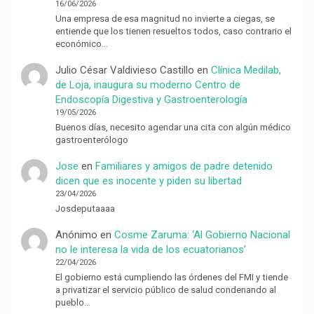
16/06/2026
Una empresa de esa magnitud no invierte a ciegas, se
entiende que los tienen resueltos todos, caso contrario el
económico…
Julio César Valdivieso Castillo
en
Clínica Medilab,
de Loja, inaugura su moderno Centro de
Endoscopía Digestiva y Gastroenterología
19/05/2026
Buenos días, necesito agendar una cita con algún médico
gastroenterólogo
Jose
en
Familiares y amigos de padre detenido
dicen que es inocente y piden su libertad
23/04/2026
Josdeputaaaa
Anónimo
en
Cosme Zaruma: ‘Al Gobierno Nacional
no le interesa la vida de los ecuatorianos’
22/04/2026
El gobierno está cumpliendo las órdenes del FMI y tiende
a privatizar el servicio público de salud condenando al
pueblo…