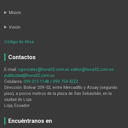
Misión
Visión
:
Código de ética
Cuento:
Aliviar
Contactos
el
alma
E-mail:
ogonzalez@hora32.com.ec
editor@hora32.com.ec
publicidad@hora32.com.ec
Celulares:
099 215 1148 / 099 754 4222
Dirección: Bolívar 209-52, entre Mercadillo y Azuay (segundo
piso), a pocos metros de la plaza de San Sebastián, en la
ciudad de Loja.
Loja, Ecuador
Encuéntranos en