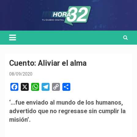
Skip
Medio de comunicación digital
HORA32
to
content
Cuento: Aliviar el alma
08/09/2020
F
X
W
T
C
C
a
h
e
o
o
‘…fue enviado al mundo de los humanos,
c
a
l
p
m
advertido que no regresase sin cumplir la
e
t
e
y
p
b
s
g
L
a
misión’.
o
A
r
i
r
o
p
a
n
t