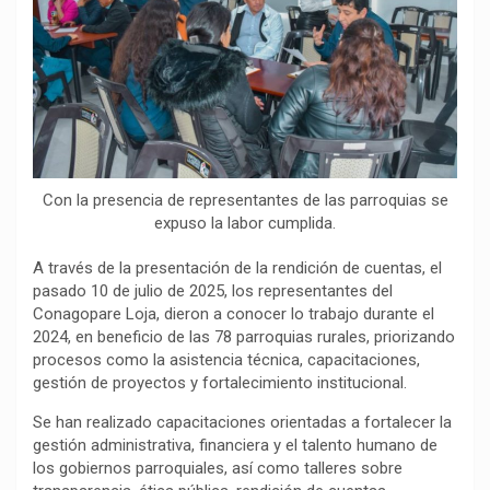
o
p
a
n
t
k
p
m
k
i
r
Con la presencia de representantes de las parroquias se
expuso la labor cumplida.
A través de la presentación de la rendición de cuentas, el
pasado 10 de julio de 2025, los representantes del
Conagopare Loja, dieron a conocer lo trabajo durante el
2024, en beneficio de las 78 parroquias rurales, priorizando
procesos como la asistencia técnica, capacitaciones,
gestión de proyectos y fortalecimiento institucional.
Se han realizado capacitaciones orientadas a fortalecer la
gestión administrativa, financiera y el talento humano de
los gobiernos parroquiales, así como talleres sobre