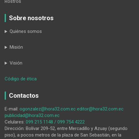
Rostros
Sobre nosotros
Quiénes somos
Misión
Visión
:
Código de ética
Conagopare
Loja
Contactos
da
cuenta
E-mail:
ogonzalez@hora32.com.ec
editor@hora32.com.ec
del
publicidad@hora32.com.ec
trabajo
Celulares:
099 215 1148 / 099 754 4222
que
Dirección: Bolívar 209-52, entre Mercadillo y Azuay (segundo
viene
piso), a pocos metros de la plaza de San Sebastián, en la
realizando