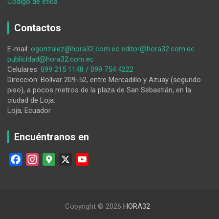
:
Código de ética
Conagopare
Loja
Contactos
da
cuenta
E-mail:
ogonzalez@hora32.com.ec
editor@hora32.com.ec
del
publicidad@hora32.com.ec
trabajo
Celulares:
099 215 1148 / 099 754 4222
que
Dirección: Bolívar 209-52, entre Mercadillo y Azuay (segundo
viene
piso), a pocos metros de la plaza de San Sebastián, en la
realizando
ciudad de Loja.
Loja, Ecuador
Encuéntranos en
F
I
G
X
Y
a
n
o
o
c
s
o
u
e
t
g
T
Copyright © 2026
HORA32
b
a
l
u