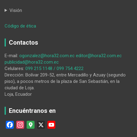
Visión
:
Código de ética
Abandonan
‘bomba
Contactos
rodante’
que
E-mail:
ogonzalez@hora32.com.ec
editor@hora32.com.ec
milicia
publicidad@hora32.com.ec
encontró
Celulares:
099 215 1148 / 099 754 4222
en
Dirección: Bolívar 209-52, entre Mercadillo y Azuay (segundo
Oriente
piso), a pocos metros de la plaza de San Sebastián, en la
ciudad de Loja.
Loja, Ecuador
Encuéntranos en
F
I
G
X
Y
a
n
o
o