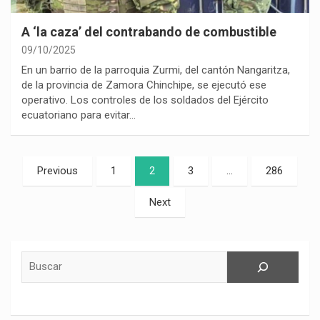
A ‘la caza’ del contrabando de combustible
09/10/2025
En un barrio de la parroquia Zurmi, del cantón Nangaritza,
de la provincia de Zamora Chinchipe, se ejecutó ese
operativo. Los controles de los soldados del Ejército
ecuatoriano para evitar…
Paginación
Previous
1
2
3
…
286
de
Next
entradas
Buscar