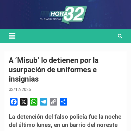
Skip
Medio de comunicación digital
HORA32
to
content
A ‘Misub’ lo detienen por la
usurpación de uniformes e
insignias
03/12/2025
F
X
W
T
C
C
a
h
e
o
o
La detención del falso policía fue la noche
c
a
l
p
m
del último lunes, en un barrio del noreste
e
t
e
y
p