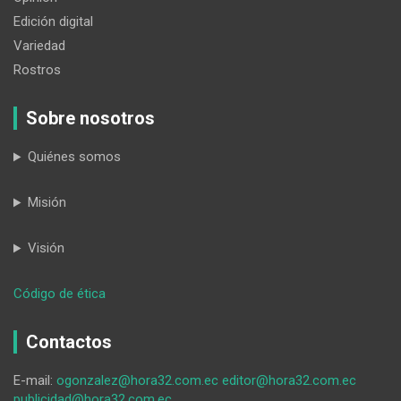
Edición digital
Variedad
Rostros
Sobre nosotros
Quiénes somos
Misión
Visión
:
Código de ética
A
‘Misub’
Contactos
lo
detienen
E-mail:
ogonzalez@hora32.com.ec
editor@hora32.com.ec
por
publicidad@hora32.com.ec