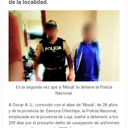
b
s
g
L
a
de la localidad.
o
A
r
i
r
o
p
a
n
t
k
p
m
k
i
r
Es la segunda vez que a ‘Misub’ lo detiene la Policía
Nacional.
A Óscar A. U., conocido con el alias de ‘Misub’, de 28 años
y de la provincia de Zamora Chinchipe, la Policía Nacional,
emplazada en la provincia de Loja, vuelve a detenerlo a los
209 días por el presunto delito de usurpación de uniformes