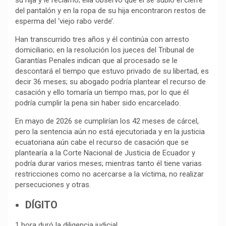
su hija y le reclamó; ella observó que él se subió el cierre
del pantalón y en la ropa de su hija encontraron restos de
esperma del ‘viejo rabo verde’.
Han transcurrido tres años y él continúa con arresto
domiciliario; en la resolución los jueces del Tribunal de
Garantías Penales indican que al procesado se le
descontará el tiempo que estuvo privado de su libertad, es
decir 36 meses; su abogado podría plantear el recurso de
casación y ello tomaría un tiempo mas, por lo que él
podría cumplir la pena sin haber sido encarcelado.
En mayo de 2026 se cumplirían los 42 meses de cárcel,
pero la sentencia aún no está ejecutoriada y en la justicia
ecuatoriana aún cabe el recurso de casación que se
plantearía a la Corte Nacional de Justicia de Ecuador y
podría durar varios meses; mientras tanto él tiene varias
restricciones como no acercarse a la víctima, no realizar
persecuciones y otras.
DÍGITO
1 hora duró la diligencia judicial.