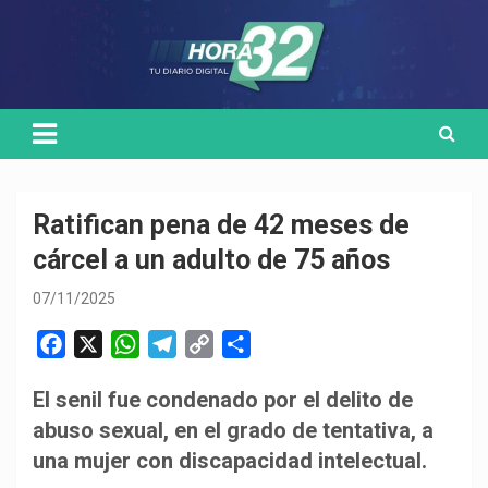
Skip
Medio de comunicación digital
HORA32
to
content
Ratifican pena de 42 meses de
cárcel a un adulto de 75 años
07/11/2025
F
X
W
T
C
C
a
h
e
o
o
El senil fue condenado por el delito de
c
a
l
p
m
abuso sexual, en el grado de tentativa, a
e
t
e
y
p
b
s
g
L
a
una mujer con discapacidad intelectual.
o
A
r
i
r