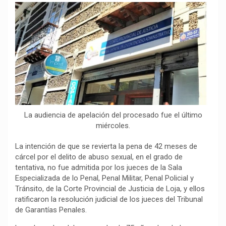
o
p
a
n
t
k
p
m
k
i
r
La audiencia de apelación del procesado fue el último
miércoles.
La intención de que se revierta la pena de 42 meses de
cárcel por el delito de abuso sexual, en el grado de
tentativa, no fue admitida por los jueces de la Sala
Especializada de lo Penal, Penal Militar, Penal Policial y
Tránsito, de la Corte Provincial de Justicia de Loja, y ellos
ratificaron la resolución judicial de los jueces del Tribunal
de Garantías Penales.