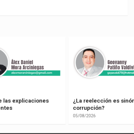
ección es sinónimo de
¡Los abuelos un hilo de
ón?
04/08/2026