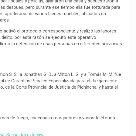
er fiscales y policías, allanaron una casa y secuestraron a
 días después, pero durante ese tiempo ella fue torturada para
s apoderarse de varios bienes muebles, ubicados en
ares.
 activó el protocolo correspondiente y realizó las labores
 delito; por esta razón se ejecutó este operativo
nfirmó la detención de esas personas en diferentes provincias
on S. S., a Jonathan G. D., a Milton L. G. y a Tomás M. M. fue
icial de Garantías Penales Especializada para el Juzgamiento
 de la Corte Provincial de Justicia de Pichincha, y hasta el
armas de fuego, cacerinas o cargadores y varios teléfonos
cha
,
Secuestro extorsivo