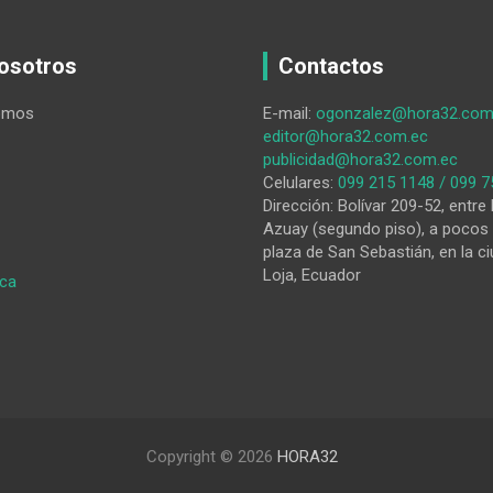
osotros
Contactos
omos
E-mail:
ogonzalez@hora32.com
editor@hora32.com.ec
publicidad@hora32.com.ec
Celulares:
099 215 1148 / 099 7
Dirección: Bolívar 209-52, entre 
Azuay (segundo piso), a pocos 
plaza de San Sebastián, en la ci
Loja, Ecuador
:
ica
Uno
de
los
acusados
de
secuestro
extorsivo
Copyright © 2026
HORA32
fue
detenido