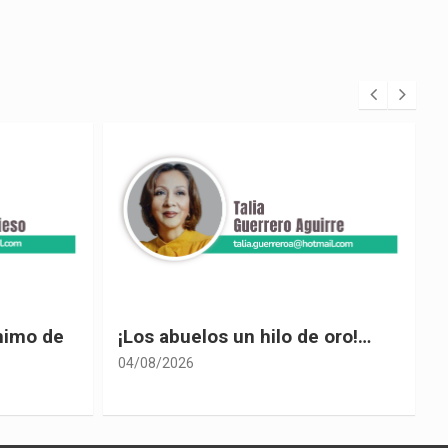
 oro!…
El desplome de Noboa
04/08/2026
0