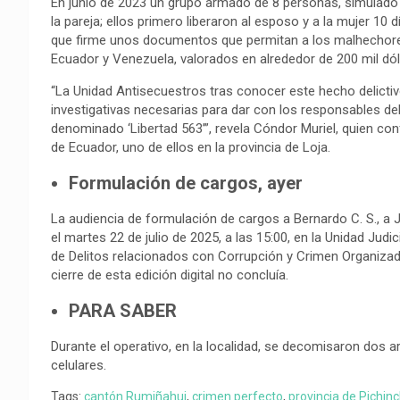
En junio de 2023 un grupo armado de 8 personas, simulado s
la pareja; ellos primero liberaron al esposo y a la mujer 10
que firme unos documentos que permitan a los malhechore
Ecuador y Venezuela, valorados en alrededor de 200 mil dól
“La Unidad Antisecuestros tras conocer este hecho delictivo
investigativas necesarias para dar con los responsables del
denominado ‘Libertad 563’”, revela Cóndor Muriel, quien co
de Ecuador, uno de ellos en la provincia de Loja.
Formulación de cargos, ayer
La audiencia de formulación de cargos a Bernardo C. S., a Jh
el martes 22 de julio de 2025, a las 15:00, en la Unidad Jud
de Delitos relacionados con Corrupción y Crimen Organizado,
cierre de esta edición digital no concluía.
PARA SABER
Durante el operativo, en la localidad, se decomisaron dos 
celulares.
Tags:
cantón Rumiñahui
,
crimen perfecto
,
provincia de Pichin