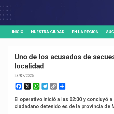
Skip
to
Medio de comunicación digital
HORA32
content
INICIO
NUESTRA CIUDAD
EN LA REGIÓN
SUC
Uno de los acusados de secuest
localidad
23/07/2025
F
X
W
T
C
C
a
h
e
o
o
El operativo inició a las 02:00 y concluyó a
c
a
l
p
m
ciudadano detenido es de la provincia de 
e
t
e
y
p
b
s
g
L
a