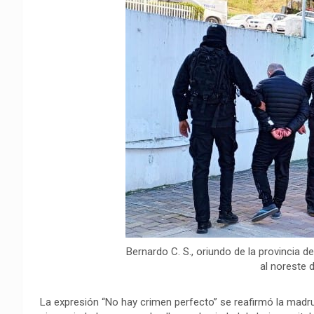
o
A
r
i
r
o
p
a
n
t
k
p
m
k
i
r
Bernardo C. S., oriundo de la provincia d
al noreste d
La expresión “No hay crimen perfecto” se reafirmó la madru