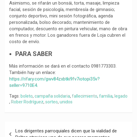
Asimismo, se rifarán un bonsái, torta, masaje, limpieza
facial, sesión de psicología, membresía de gimnasio;
conjunto deportivo, mini sesión fotográfica, agenda
personalizada, bolso decorado; mantenimiento de
computador, descuento en pintura vehicular, mano de obra
en frenos y motor. Los ganadores fuera de Loja cubren el
costo de envío.
PARA SABER
Más información se dará en el contacto 0981773303.
También hay un enlace:
https://rifary.com/gwv84zxbtki9fv7iotopi35v?
seller=9710E4
.
Tags:
boleto
,
campaña solidaria
,
fallecimiento
,
familia
,
legado
,
Rober Rodríguez
,
sorteo
,
unidos
Navegación
Los dirigentes parroquiales dicen que la vialidad de
de