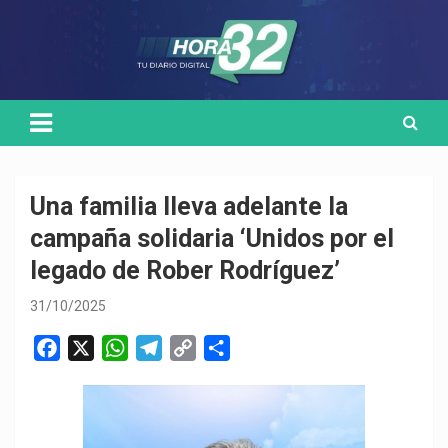
Skip
Medio de comunicación digital
HORA32
to
content
Una familia lleva adelante la
campaña solidaria ‘Unidos por el
legado de Rober Rodríguez’
31/10/2025
F
X
W
T
C
C
a
h
e
o
o
c
a
l
p
m
e
t
e
y
p