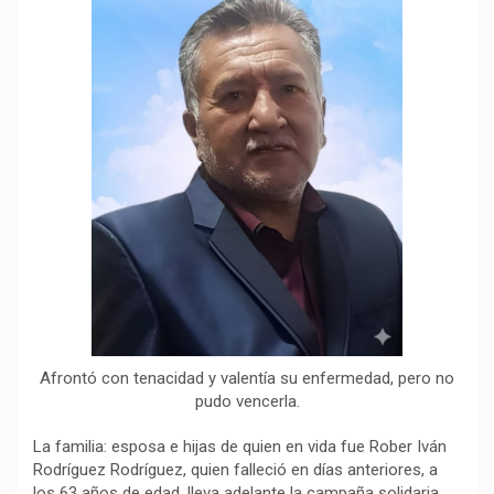
b
s
g
L
a
o
A
r
i
r
o
p
a
n
t
k
p
m
k
i
r
Afrontó con tenacidad y valentía su enfermedad, pero no
pudo vencerla.
La familia: esposa e hijas de quien en vida fue Rober Iván
Rodríguez Rodríguez, quien falleció en días anteriores, a
los 63 años de edad, lleva adelante la campaña solidaria,