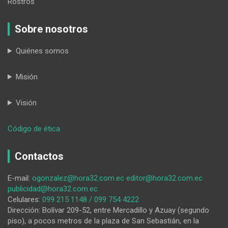
Rostros
Sobre nosotros
Quiénes somos
Misión
Visión
:
Código de ética
Una
familia
Contactos
lleva
adelante
E-mail:
ogonzalez@hora32.com.ec
editor@hora32.com.ec
la
publicidad@hora32.com.ec
campaña
Celulares:
099 215 1148 / 099 754 4222
solidaria
Dirección: Bolívar 209-52, entre Mercadillo y Azuay (segundo
‘Unidos
piso), a pocos metros de la plaza de San Sebastián, en la
por