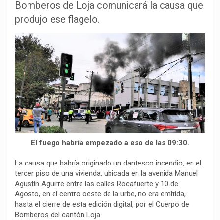
Bomberos de Loja comunicará la causa que
e
t
e
y
p
b
s
g
L
a
produjo ese flagelo.
o
A
r
i
r
o
p
a
n
t
k
p
m
k
i
r
El fuego habría empezado a eso de las 09:30.
La causa que habría originado un dantesco incendio, en el
tercer piso de una vivienda, ubicada en la avenida Manuel
Agustín Aguirre entre las calles Rocafuerte y 10 de
Agosto, en el centro oeste de la urbe, no era emitida,
hasta el cierre de esta edición digital, por el Cuerpo de
Bomberos del cantón Loja.