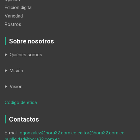
Edición digital
Variedad
Rostros
Sobre nosotros
Quiénes somos
Misión
Visión
:
Código de ética
Un
incendio
Contactos
en
una
E-mail:
ogonzalez@hora32.com.ec
editor@hora32.com.ec
casa
publicidad@hora32.com.ec