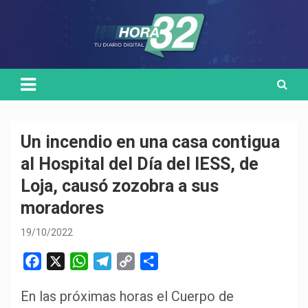
Skip
Medio de comunicación digital
HORA32
to
content
Un incendio en una casa contigua
al Hospital del Día del IESS, de
Loja, causó zozobra a sus
moradores
19/10/2022
F
X
W
T
C
C
a
h
e
o
o
En las próximas horas el Cuerpo de
c
a
l
p
m