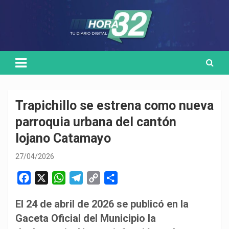
Skip
Medio de comunicación digital
HORA32
to
content
Trapichillo se estrena como nueva
parroquia urbana del cantón
lojano Catamayo
27/04/2026
F
X
W
T
C
C
a
h
e
o
o
El 24 de abril de 2026 se publicó en la
c
a
l
p
m
Gaceta Oficial del Municipio la
e
t
e
y
p