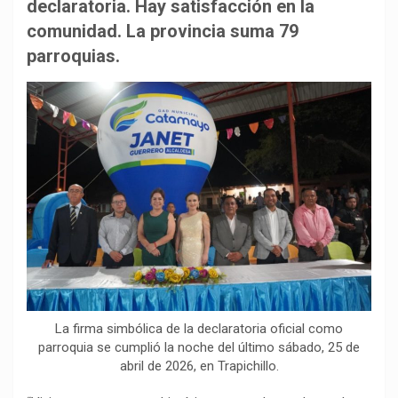
b
s
g
L
a
declaratoria. Hay satisfacción en la
o
A
r
i
r
comunidad. La provincia suma 79
o
p
a
n
t
parroquias.
k
p
m
k
i
r
La firma simbólica de la declaratoria oficial como
parroquia se cumplió la noche del último sábado, 25 de
abril de 2026, en Trapichillo.