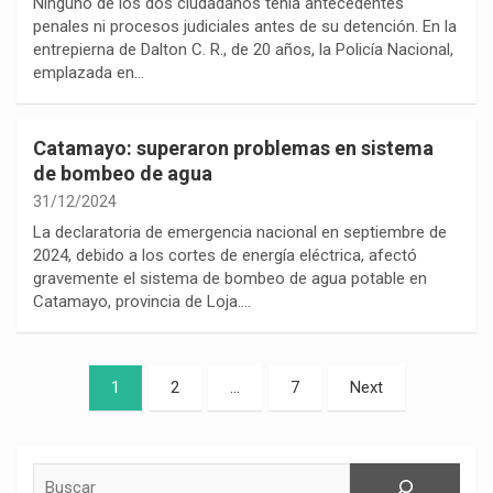
Ninguno de los dos ciudadanos tenía antecedentes
penales ni procesos judiciales antes de su detención. En la
entrepierna de Dalton C. R., de 20 años, la Policía Nacional,
emplazada en…
Catamayo: superaron problemas en sistema
de bombeo de agua
31/12/2024
La declaratoria de emergencia nacional en septiembre de
2024, debido a los cortes de energía eléctrica, afectó
gravemente el sistema de bombeo de agua potable en
Catamayo, provincia de Loja.…
Paginación
1
2
…
7
Next
de
entradas
Buscar