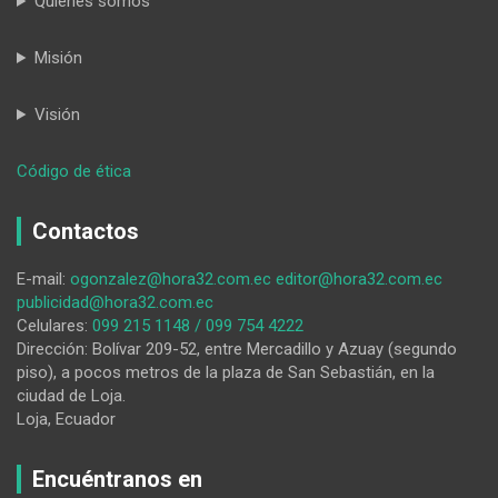
Quiénes somos
Misión
Visión
:
Código de ética
La
hermosa
Contactos
Mishell
Ávila
E-mail:
ogonzalez@hora32.com.ec
editor@hora32.com.ec
es
publicidad@hora32.com.ec
la
Celulares:
099 215 1148 / 099 754 4222
nueva
Dirección: Bolívar 209-52, entre Mercadillo y Azuay (segundo
Reina
piso), a pocos metros de la plaza de San Sebastián, en la
del
ciudad de Loja.
cantón
Loja, Ecuador
lojano
Catamayo
Encuéntranos en