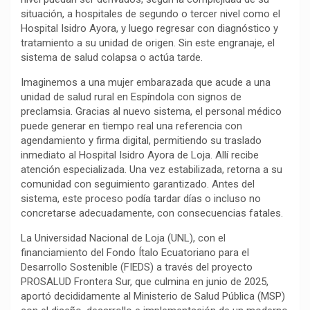
situación, a hospitales de segundo o tercer nivel como el
o
p
a
n
t
Hospital Isidro Ayora, y luego regresar con diagnóstico y
k
p
m
k
i
tratamiento a su unidad de origen. Sin este engranaje, el
r
sistema de salud colapsa o actúa tarde.
Imaginemos a una mujer embarazada que acude a una
unidad de salud rural en Espíndola con signos de
preclamsia. Gracias al nuevo sistema, el personal médico
puede generar en tiempo real una referencia con
agendamiento y firma digital, permitiendo su traslado
inmediato al Hospital Isidro Ayora de Loja. Allí recibe
atención especializada. Una vez estabilizada, retorna a su
comunidad con seguimiento garantizado. Antes del
sistema, este proceso podía tardar días o incluso no
concretarse adecuadamente, con consecuencias fatales.
La Universidad Nacional de Loja (UNL), con el
financiamiento del Fondo Ítalo Ecuatoriano para el
Desarrollo Sostenible (FIEDS) a través del proyecto
PROSALUD Frontera Sur, que culmina en junio de 2025,
aportó decididamente al Ministerio de Salud Pública (MSP)