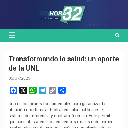
Skip
Medio de comunicación digital
HORA32
to
content
Transformando la salud: un aporte
de la UNL
05/07/2025
F
X
W
T
C
C
a
h
e
o
o
Uno de los pilares fundamentales para garantizar la
c
a
l
p
m
atención oportuna y efectiva en salud pública es el
e
t
e
y
p
sistema de referencia y contrarreferencia. Este permite
b
s
g
L
a
que pacientes atendidos en centros rurales o de primer
o
A
r
i
r
nivel puedan ser derivados, según la complejidad de su