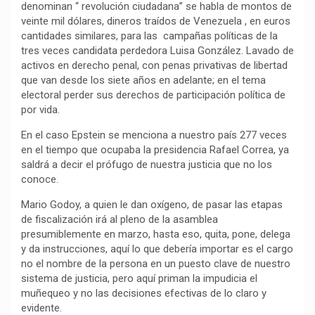
denominan “ revolución ciudadana” se habla de montos de
k
p
m
k
i
veinte mil dólares, dineros traídos de Venezuela , en euros
r
cantidades similares, para las campañas políticas de la
tres veces candidata perdedora Luisa González. Lavado de
activos en derecho penal, con penas privativas de libertad
que van desde los siete años en adelante; en el tema
electoral perder sus derechos de participación política de
por vida.
En el caso Epstein se menciona a nuestro país 277 veces
en el tiempo que ocupaba la presidencia Rafael Correa, ya
saldrá a decir el prófugo de nuestra justicia que no los
conoce.
Mario Godoy, a quien le dan oxígeno, de pasar las etapas
de fiscalización irá al pleno de la asamblea
presumiblemente en marzo, hasta eso, quita, pone, delega
y da instrucciones, aquí lo que debería importar es el cargo
no el nombre de la persona en un puesto clave de nuestro
sistema de justicia, pero aquí priman la impudicia el
muñequeo y no las decisiones efectivas de lo claro y
evidente.