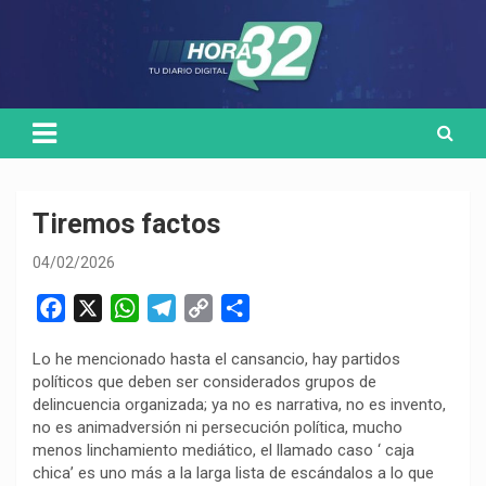
Skip
Medio de comunicación digital
HORA32
to
content
Tiremos factos
04/02/2026
F
X
W
T
C
C
a
h
e
o
o
Lo he mencionado hasta el cansancio, hay partidos
c
a
l
p
m
políticos que deben ser considerados grupos de
e
t
e
y
p
delincuencia organizada; ya no es narrativa, no es invento,
b
s
g
L
a
no es animadversión ni persecución política, mucho
o
A
r
i
r
menos linchamiento mediático, el llamado caso ‘ caja
chica’ es uno más a la larga lista de escándalos a lo que
o
p
a
n
t