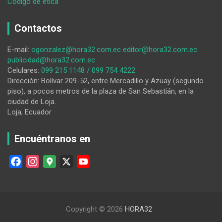
:
Código de ética
Nadie
sabe
Contactos
lo
que
E-mail:
ogonzalez@hora32.com.ec
editor@hora32.com.ec
hay
publicidad@hora32.com.ec
en
Celulares:
099 215 1148 / 099 754 4222
la
Dirección: Bolívar 209-52, entre Mercadillo y Azuay (segundo
olla
piso), a pocos metros de la plaza de San Sebastián, en la
más
ciudad de Loja.
que
Loja, Ecuador
la
cuchara
que
Encuéntranos en
la
menea
F
I
G
X
Y
a
n
o
o
c
s
o
u
e
t
g
T
Copyright © 2026
HORA32
b
a
l
u