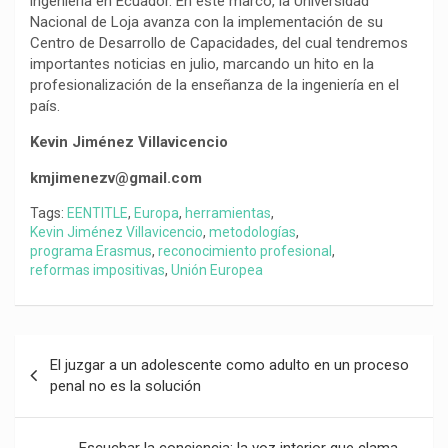
ingeniería en Ecuador. En este marco, la Universidad
Nacional de Loja avanza con la implementación de su
Centro de Desarrollo de Capacidades, del cual tendremos
importantes noticias en julio, marcando un hito en la
profesionalización de la enseñanza de la ingeniería en el
país.
Kevin Jiménez Villavicencio
kmjimenezv@gmail.com
Tags:
EENTITLE
,
Europa
,
herramientas
,
Kevin Jiménez Villavicencio
,
metodologías
,
programa Erasmus
,
reconocimiento profesional
,
reformas impositivas
,
Unión Europea
Navegación
El juzgar a un adolescente como adulto en un proceso
de
penal no es la solución
entradas