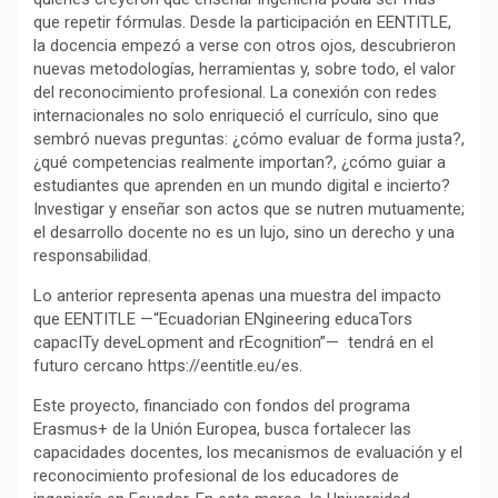
que repetir fórmulas. Desde la participación en EENTITLE,
o
p
a
n
t
la docencia empezó a verse con otros ojos, descubrieron
k
p
m
k
i
nuevas metodologías, herramientas y, sobre todo, el valor
r
del reconocimiento profesional. La conexión con redes
internacionales no solo enriqueció el currículo, sino que
sembró nuevas preguntas: ¿cómo evaluar de forma justa?,
¿qué competencias realmente importan?, ¿cómo guiar a
estudiantes que aprenden en un mundo digital e incierto?
Investigar y enseñar son actos que se nutren mutuamente;
el desarrollo docente no es un lujo, sino un derecho y una
responsabilidad.
Lo anterior representa apenas una muestra del impacto
que EENTITLE —“Ecuadorian ENgineering educaTors
capacITy deveLopment and rEcognition”— tendrá en el
futuro cercano https://eentitle.eu/es.
Este proyecto, financiado con fondos del programa
Erasmus+ de la Unión Europea, busca fortalecer las
capacidades docentes, los mecanismos de evaluación y el
reconocimiento profesional de los educadores de