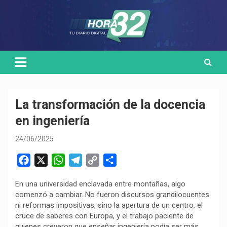
Skip
Medio de comunicación digital
HORA32
to
content
La transformación de la docencia
en ingeniería
24/06/2025
F
X
W
T
C
C
a
h
e
o
o
En una universidad enclavada entre montañas, algo
c
a
l
p
m
comenzó a cambiar. No fueron discursos grandilocuentes
e
t
e
y
p
ni reformas impositivas, sino la apertura de un centro, el
b
s
g
L
a
cruce de saberes con Europa, y el trabajo paciente de
o
A
r
i
r
quienes creyeron que enseñar ingeniería podía ser más