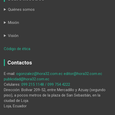
Quiénes somos
Misión
Visión
:
Código de ética
La
transformación
Contactos
de
la
E-mail:
ogonzalez@hora32.com.ec
editor@hora32.com.ec
docencia
publicidad@hora32.com.ec
en
Celulares:
099 215 1148 / 099 754 4222
ingeniería
Dirección: Bolívar 209-52, entre Mercadillo y Azuay (segundo
piso), a pocos metros de la plaza de San Sebastián, en la
ciudad de Loja.
Loja, Ecuador