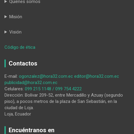
Quiénes somos
Misión
Visión
:
Código de ética
Tres
ediles
Contactos
exhortan
a
E-mail:
ogonzalez@hora32.com.ec
editor@hora32.com.ec
la
publicidad@hora32.com.ec
alcaldesa,
Celulares:
099 215 1148 / 099 754 4222
Diana
Dirección: Bolívar 209-52, entre Mercadillo y Azuay (segundo
Guayanay,
piso), a pocos metros de la plaza de San Sebastián, en la
a
ciudad de Loja.
poner
Loja, Ecuador
orden
en
Bomberos
Encuéntranos en