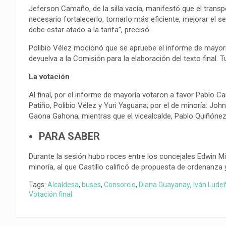
Jeferson Camaño, de la silla vacía, manifestó que el transpo
necesario fortalecerlo, tornarlo más eficiente, mejorar el se
debe estar atado a la tarifa”, precisó.
Polibio Vélez mocionó que se apruebe el informe de mayorí
devuelva a la Comisión para la elaboración del texto final. 
La votación
Al final, por el informe de mayoría votaron a favor Pablo Ca
Patiño, Polibio Vélez y Yuri Yaguana; por el de minoría: Joh
Gaona Gahona; mientras que el vicealcalde, Pablo Quiñónez
PARA SABER
Durante la sesión hubo roces entre los concejales Edwin Mig
minoría, al que Castillo calificó de propuesta de ordenanza
Tags:
Alcaldesa
,
buses
,
Consorcio
,
Diana Guayanay
,
Iván Lude
Votación final