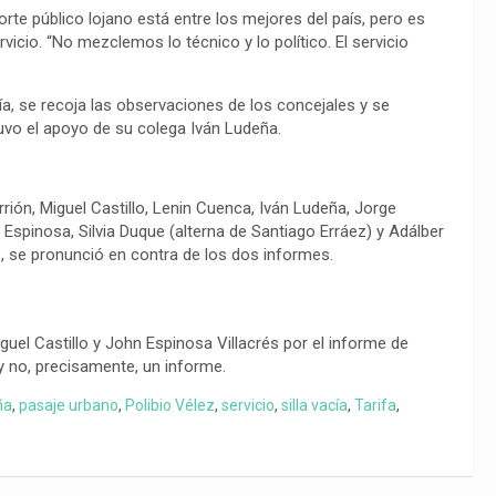
rte público lojano está entre los mejores del país, pero es
rvicio. “No mezclemos lo técnico y lo político. El servicio
a, se recoja las observaciones de los concejales y se
Tuvo el apoyo de su colega Iván Ludeña.
rrión, Miguel Castillo, Lenin Cuenca, Iván Ludeña, Jorge
n Espinosa, Silvia Duque (alterna de Santiago Erráez) y Adálber
, se pronunció en contra de los dos informes.
uel Castillo y John Espinosa Villacrés por el informe de
 y no, precisamente, un informe.
ña
,
pasaje urbano
,
Polibio Vélez
,
servicio
,
silla vacía
,
Tarifa
,