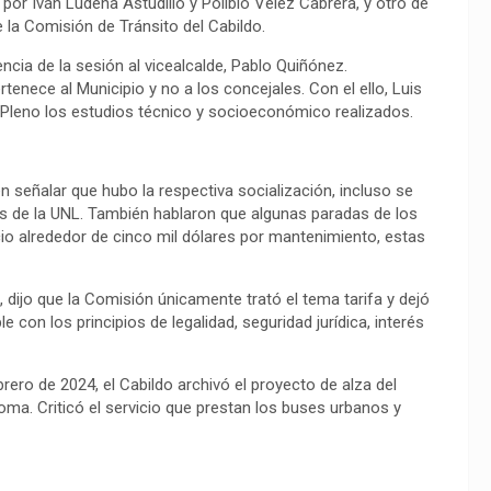
or Iván Ludeña Astudillo y Polibio Vélez Cabrera, y otro de
e la Comisión de Tránsito del Cabildo.
encia de la sesión al vicealcalde, Pablo Quiñónez.
tenece al Municipio y no a los concejales. Con el ello, Luis
al Pleno los estudios técnico y socioeconómico realizados.
en señalar que hubo la respectiva socialización, incluso se
tes de la UNL. También hablaron que algunas paradas de los
io alrededor de cinco mil dólares por mantenimiento, estas
, dijo que la Comisión únicamente trató el tema tarifa y dejó
e con los principios de legalidad, seguridad jurídica, interés
ebrero de 2024, el Cabildo archivó el proyecto de alza del
toma. Criticó el servicio que prestan los buses urbanos y