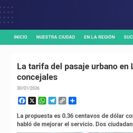
Skip
to
Medio de comunicación digital
HORA32
content
INICIO
NUESTRA CIUDAD
EN LA REGIÓN
SUC
La tarifa del pasaje urbano en
concejales
30/01/2026
F
X
W
T
C
C
a
h
e
o
o
La propuesta es 0.36 centavos de dólar co
c
a
l
p
m
habló de mejorar el servicio. Dos ciudadano
e
t
e
y
p
b
s
g
L
a