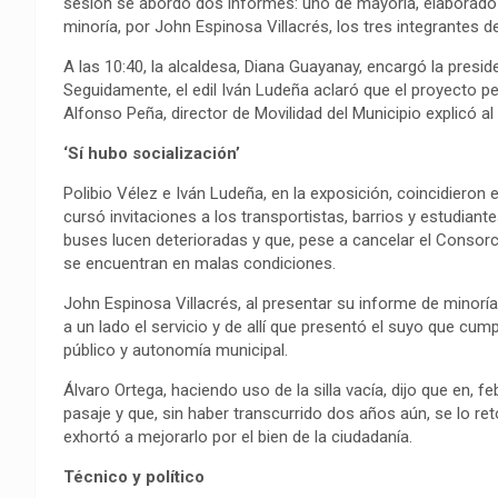
sesión se abordó dos informes: uno de mayoría, elaborado p
minoría, por John Espinosa Villacrés, los tres integrantes d
A las 10:40, la alcaldesa, Diana Guayanay, encargó la presid
Seguidamente, el edil Iván Ludeña aclaró que el proyecto per
Alfonso Peña, director de Movilidad del Municipio explicó 
‘Sí hubo socialización’
Polibio Vélez e Iván Ludeña, en la exposición, coincidieron 
cursó invitaciones a los transportistas, barrios y estudian
buses lucen deterioradas y que, pese a cancelar el Consorc
se encuentran en malas condiciones.
John Espinosa Villacrés, al presentar su informe de minoría
a un lado el servicio y de allí que presentó el suyo que cumpl
público y autonomía municipal.
Álvaro Ortega, haciendo uso de la silla vacía, dijo que en, f
pasaje y que, sin haber transcurrido dos años aún, se lo re
exhortó a mejorarlo por el bien de la ciudadanía.
Técnico y político