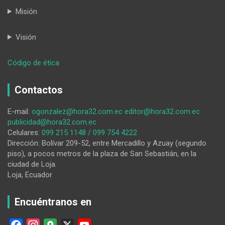
Misión
Visión
:
Código de ética
Chaguarpamba:
un
Contactos
deslizamiento
por
E-mail:
ogonzalez@hora32.com.ec
editor@hora32.com.ec
fuerte
publicidad@hora32.com.ec
lluvia
Celulares:
099 215 1148 / 099 754 4222
originó
Dirección: Bolívar 209-52, entre Mercadillo y Azuay (segundo
inconvenientes
piso), a pocos metros de la plaza de San Sebastián, en la
en
ciudad de Loja.
variante
Loja, Ecuador
Encuéntranos en
F
I
G
X
Y