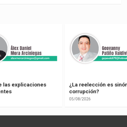
ección es sinónimo de
¡Los abuelos un hilo de
ón?
04/08/2026