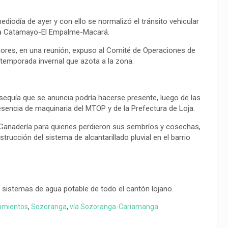
mediodía de ayer y con ello se normalizó el tránsito vehicular
a vía Catamayo-El Empalme-Macará.
Flores, en una reunión, expuso al Comité de Operaciones de
 temporada invernal que azota a la zona.
 sequía que se anuncia podría hacerse presente, luego de las
presencia de maquinaria del MTOP y de la Prefectura de Loja.
y Ganadería para quienes perdieron sus sembríos y cosechas,
rucción del sistema de alcantarillado pluvial en el barrio
s sistemas de agua potable de todo el cantón lojano.
imientos
,
Sozoranga
,
vía Sozoranga-Cariamanga