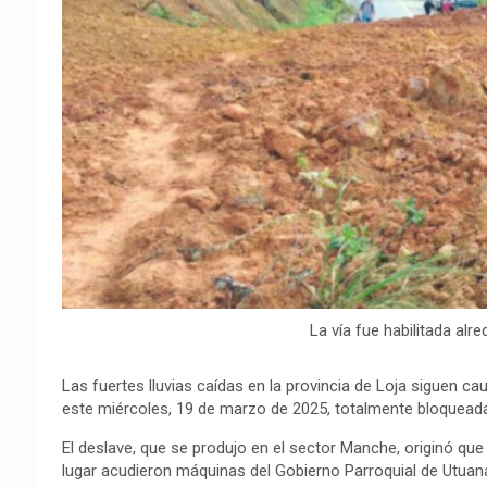
o
A
r
i
r
o
p
a
n
t
k
p
m
k
i
r
La vía fue habilitada alr
Las fuertes lluvias caídas en la provincia de Loja siguen
este miércoles, 19 de marzo de 2025, totalmente bloquead
El deslave, que se produjo en el sector Manche, originó que
lugar acudieron máquinas del Gobierno Parroquial de Utuana