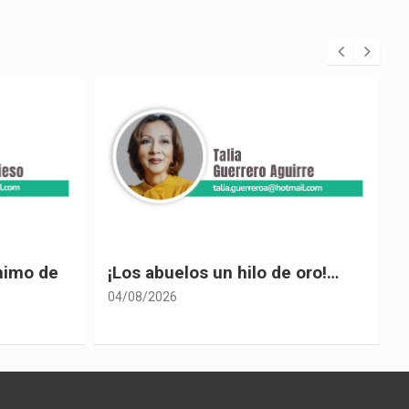
 oro!…
El desplome de Noboa
04/08/2026
0