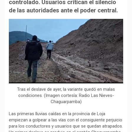
b
s
g
L
a
controlado. Usuarios critican el silencio
o
A
r
i
r
de las autoridades ante el poder central.
o
p
a
n
t
k
p
m
k
i
r
Tras el deslave de ayer, la variante quedó en malas
condiciones. (Imagen cortesía: Radio Las Nieves-
Chaguarpamba)
Las primeras lluvias caídas en la provincia de Loja
empiezan a golpear a las vías con el consiguiente perjuicio
para los conductores y usuarios que se quedan atrapados.