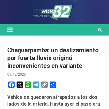
Skip
Medio de comunicación digital
HORA32
to
content
Chaguarpamba: un deslizamiento
por fuerte lluvia originó
inconvenientes en variante
01/12/2025
F
X
W
T
C
C
a
h
e
o
o
Vehículos quedaron atrapados a los dos
c
a
l
p
m
lados de la arteria. Hasta ayer el paso era
e
t
e
y
p