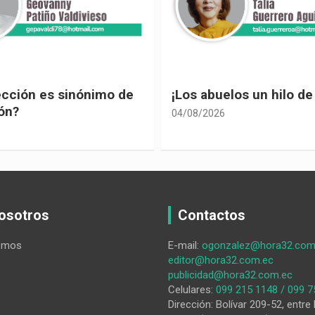
ección es sinónimo de
¡Los abuelos un hilo de
ón?
04/08/2026
osotros
Contactos
omos
E-mail:
ogonzalez@hora32.com
editor@hora32.com.ec
publicidad@hora32.com.ec
Celulares:
099 215 1148 / 099 7
Dirección: Bolívar 209-52, entre 