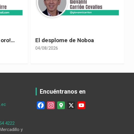
 oro!…
El desplome de Noboa
04/08/2026
0
Encuéntranos en
.ec
F
I
G
X
Y
a
n
o
o
c
s
o
u
54 4222
e
t
g
T
Mercadillo y