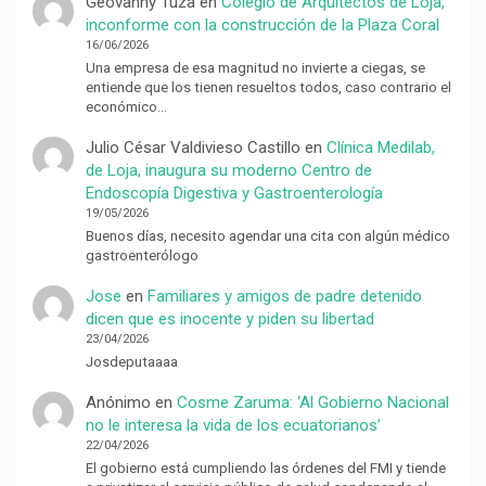
Geovanny Tuza
en
Colegio de Arquitectos de Loja,
inconforme con la construcción de la Plaza Coral
16/06/2026
Una empresa de esa magnitud no invierte a ciegas, se
entiende que los tienen resueltos todos, caso contrario el
económico…
Julio César Valdivieso Castillo
en
Clínica Medilab,
de Loja, inaugura su moderno Centro de
Endoscopía Digestiva y Gastroenterología
19/05/2026
Buenos días, necesito agendar una cita con algún médico
gastroenterólogo
Jose
en
Familiares y amigos de padre detenido
dicen que es inocente y piden su libertad
23/04/2026
Josdeputaaaa
Anónimo
en
Cosme Zaruma: ‘Al Gobierno Nacional
no le interesa la vida de los ecuatorianos’
22/04/2026
El gobierno está cumpliendo las órdenes del FMI y tiende