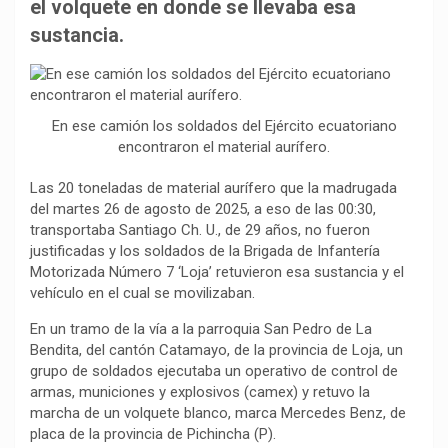
b
s
g
L
a
el volquete en donde se llevaba esa
o
A
r
i
r
sustancia.
o
p
a
n
t
k
p
m
k
i
r
En ese camión los soldados del Ejército ecuatoriano
encontraron el material aurífero.
Las 20 toneladas de material aurífero que la madrugada
del martes 26 de agosto de 2025, a eso de las 00:30,
transportaba Santiago Ch. U., de 29 años, no fueron
justificadas y los soldados de la Brigada de Infantería
Motorizada Número 7 ‘Loja’ retuvieron esa sustancia y el
vehículo en el cual se movilizaban.
En un tramo de la vía a la parroquia San Pedro de La
Bendita, del cantón Catamayo, de la provincia de Loja, un
grupo de soldados ejecutaba un operativo de control de
armas, municiones y explosivos (camex) y retuvo la
marcha de un volquete blanco, marca Mercedes Benz, de
placa de la provincia de Pichincha (P).