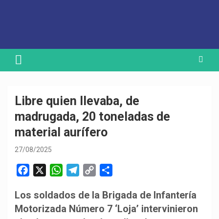
Skip
Medio de comunicación digital
HORA32
to
content
Libre quien llevaba, de
madrugada, 20 toneladas de
material aurífero
27/08/2025
F
X
W
T
C
C
a
h
e
o
o
Los soldados de la Brigada de Infantería
c
a
l
p
m
Motorizada Número 7 ‘Loja’ intervinieron
e
t
e
y
p