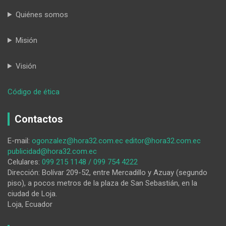
Quiénes somos
Misión
Visión
:
Código de ética
Libre
quien
Contactos
llevaba,
de
E-mail:
ogonzalez@hora32.com.ec
editor@hora32.com.ec
madrugada,
publicidad@hora32.com.ec
20
Celulares:
099 215 1148 / 099 754 4222
toneladas
Dirección: Bolívar 209-52, entre Mercadillo y Azuay (segundo
de
piso), a pocos metros de la plaza de San Sebastián, en la
material
ciudad de Loja.
aurífero
Loja, Ecuador