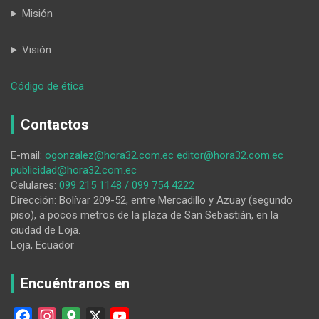
Misión
Visión
:
Código de ética
HORA32
22-
Contactos
05-
2026
E-mail:
ogonzalez@hora32.com.ec
editor@hora32.com.ec
publicidad@hora32.com.ec
Celulares:
099 215 1148 / 099 754 4222
Dirección: Bolívar 209-52, entre Mercadillo y Azuay (segundo
piso), a pocos metros de la plaza de San Sebastián, en la
ciudad de Loja.
Loja, Ecuador
Encuéntranos en
F
I
G
X
Y