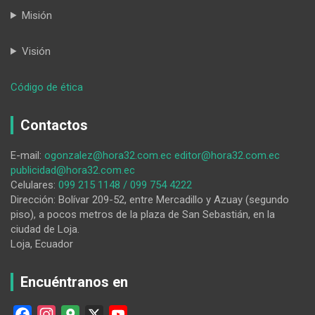
Misión
Visión
:
Código de ética
Al
‘bote’
Contactos
por
tener
E-mail:
ogonzalez@hora32.com.ec
editor@hora32.com.ec
clorhidrato
publicidad@hora32.com.ec
y
Celulares:
099 215 1148 / 099 754 4222
base
Dirección: Bolívar 209-52, entre Mercadillo y Azuay (segundo
piso), a pocos metros de la plaza de San Sebastián, en la
ciudad de Loja.
Loja, Ecuador
Encuéntranos en
F
I
G
X
Y