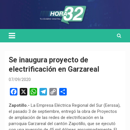
Skip
Medio de comunicación digital
HORA32
to
content
Se inaugura proyecto de
electrificación en Garzareal
07/09/2020
F
X
W
T
C
C
a
h
e
o
o
Zapotillo.-
La Empresa Eléctrica Regional del Sur (Eerssa),
c
a
l
p
m
el pasado 3 de septiembre, entregó la obra de Proyectos
e
t
e
y
p
de ampliación de las redes de electrificación en la
b
s
g
L
a
parroquia Garzareal del cantón Zapotillo, que se ejecutó
o
A
r
i
r
con una inversión de 45 mil dólares aproximadamente. El