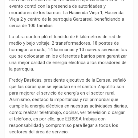
evento contó con la presencia de autoridades y
o
p
a
n
t
moradores de los barrios: La Hacienda Vieja 1, Hacienda
k
p
m
k
i
Vieja 2 y centro de la parroquia Garzareal, beneficiando a
r
cerca de 100 familias.
La obra contempló el tendido de 6 kilómetros de red de
medio y bajo voltaje, 2 transformadores, 18 postes de
hormigón armado, 14 luminarias y 10 nuevos servicios los
que se colocaran en los diferentes barrios para garantizar
una mejor calidad de energía eléctrica a los moradores de
la parroquia.
Freddy Bastidas, presidente ejecutivo de la Eerssa, señaló
que las obras que se ejecutan en el cantón Zapotillo son
para mejorar el servicio de energía en el sector rural.
Asimismo, destacó la importancia y rol primordial que
cumple la energía eléctrica en nuestras actividades diarias,
como; realizar teletrabajo, cocinar, ver televisión o cargar
el teléfono, es por ello, que EERSSA trabaja con
responsabilidad y compromiso para llegar a todos los
sectores del área de servicio.