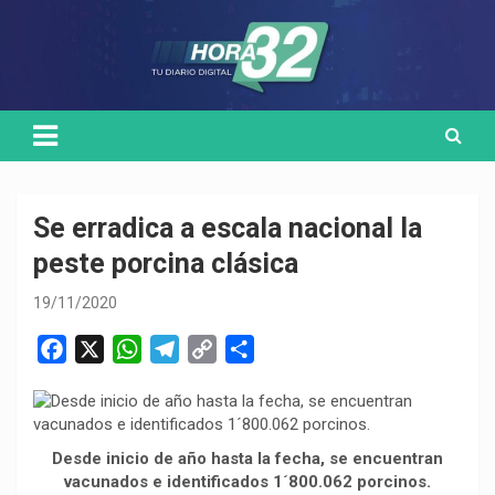
Skip
Medio de comunicación digital
HORA32
to
content
Se erradica a escala nacional la
peste porcina clásica
19/11/2020
F
X
W
T
C
C
a
h
e
o
o
c
a
l
p
m
e
t
e
y
p
Desde inicio de año hasta la fecha, se encuentran
b
s
g
L
a
vacunados e identificados 1´800.062 porcinos.
o
A
r
i
r