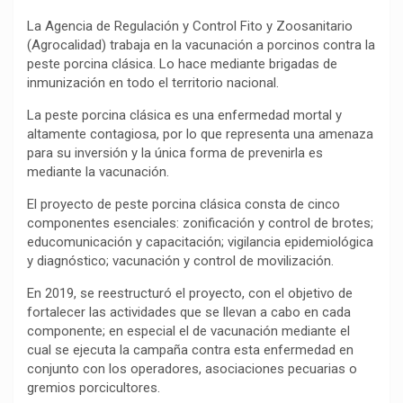
o
p
a
n
t
La Agencia de Regulación y Control Fito y Zoosanitario
k
p
m
k
i
(Agrocalidad) trabaja en la vacunación a porcinos contra la
peste porcina clásica. Lo hace mediante brigadas de
r
inmunización en todo el territorio nacional.
La peste porcina clásica es una enfermedad mortal y
altamente contagiosa, por lo que representa una amenaza
para su inversión y la única forma de prevenirla es
mediante la vacunación.
El proyecto de peste porcina clásica consta de cinco
componentes esenciales: zonificación y control de brotes;
educomunicación y capacitación; vigilancia epidemiológica
y diagnóstico; vacunación y control de movilización.
En 2019, se reestructuró el proyecto, con el objetivo de
fortalecer las actividades que se llevan a cabo en cada
componente; en especial el de vacunación mediante el
cual se ejecuta la campaña contra esta enfermedad en
conjunto con los operadores, asociaciones pecuarias o
gremios porcicultores.