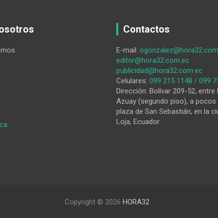
osotros
Contactos
omos
E-mail:
ogonzalez@hora32.com
editor@hora32.com.ec
publicidad@hora32.com.ec
Celulares:
099 215 1148 / 099 7
Dirección: Bolívar 209-52, entre 
Azuay (segundo piso), a pocos 
plaza de San Sebastián, en la ci
Loja, Ecuador
:
ica
Por
un
futuro
sin
cenizas…
Copyright © 2026
HORA32