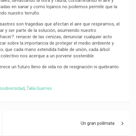
les, devastando la flora y fauna, contaminando el aire y
écadas en sanar y como lojanos no podemos permitir que la
ando nuestro terruño.
astres son tragedias que afectan el aire que respiramos, el
 y ser parte de la solución, asumiendo nuestro
cer?: renacer de las cenizas, denunciar cualquier acto
ducar sobre la importancia de proteger el medio ambiente y
o; que cada mano extendida hable de unión, cada árbol
olectivo nos acerque a un porvenir sostenible.
erece un futuro lleno de vida no de resignación ni quebranto.
 biodiversidad
,
Talía Guerreo
Un gran polímata