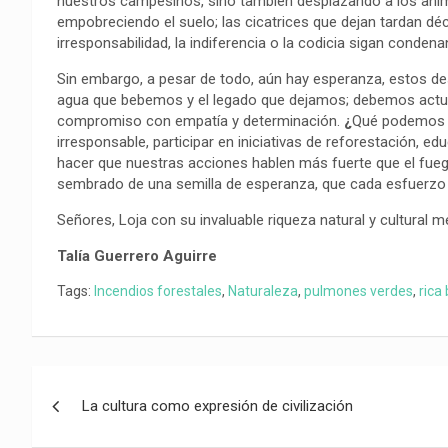
nuestros campesinos, sino también desplazando a los anima
o
p
a
n
t
empobreciendo el suelo; las cicatrices que dejan tardan d
k
p
m
k
i
irresponsabilidad, la indiferencia o la codicia sigan conden
r
Sin embargo, a pesar de todo, aún hay esperanza, estos des
agua que bebemos y el legado que dejamos; debemos actuar
compromiso con empatía y determinación.
¿
Qué podemos ha
irresponsable, participar en iniciativas de reforestación, e
hacer que nuestras acciones hablen más fuerte que el fueg
sembrado de una semilla de esperanza, que cada esfuerzo c
Señores, Loja con su invaluable riqueza natural y cultural m
Talía Guerrero Aguirre
Tags:
Incendios forestales
,
Naturaleza
,
pulmones verdes
,
rica
Navegación
La cultura como expresión de civilización
de