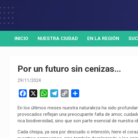
Skip
to
Medio de comunicación digital
HORA32
content
INICIO
NUESTRA CIUDAD
EN LA REGIÓN
SUC
Por un futuro sin cenizas…
29/11/2024
F
X
W
T
C
C
a
h
e
o
o
En los últimos meses nuestra naturaleza ha sido profundam
c
a
l
p
m
provocados reflejan una preocupante falta de amor, cuida
e
t
e
y
p
rica biodiversidad, sino que son parte esencial de nuestra id
b
s
g
L
a
Cada chispa, ya sea por descuido o intención, hiere el cor
o
A
r
i
r