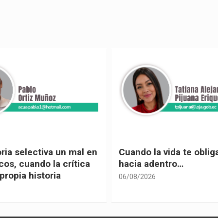
 vida te obliga a mirar
Urnas, democracia y el
entro…
vivir
05/08/2026