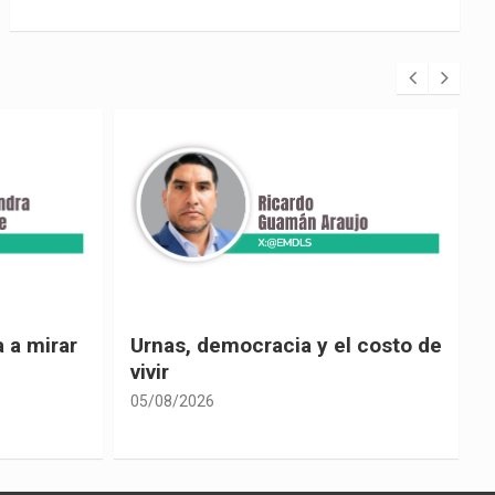
 costo de
El país de las explicaciones
convenientes
05/08/2026
0