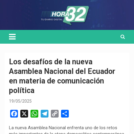
Skip
Medio de comunicación digital
HORA32
to
content
Los desafíos de la nueva
Asamblea Nacional del Ecuador
en materia de comunicación
política
19/05/2025
F
X
W
T
C
C
a
h
e
o
o
La nueva Asamblea Nacional enfrenta uno de los retos
c
a
l
p
m