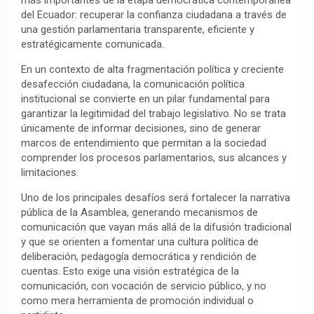
más importantes de la etapa democrática contemporánea
e
t
e
y
p
del Ecuador: recuperar la confianza ciudadana a través de
b
s
g
L
a
una gestión parlamentaria transparente, eficiente y
o
A
r
i
r
estratégicamente comunicada.
o
p
a
n
t
En un contexto de alta fragmentación política y creciente
k
p
m
k
i
desafección ciudadana, la comunicación política
r
institucional se convierte en un pilar fundamental para
garantizar la legitimidad del trabajo legislativo. No se trata
únicamente de informar decisiones, sino de generar
marcos de entendimiento que permitan a la sociedad
comprender los procesos parlamentarios, sus alcances y
limitaciones.
Uno de los principales desafíos será fortalecer la narrativa
pública de la Asamblea, generando mecanismos de
comunicación que vayan más allá de la difusión tradicional
y que se orienten a fomentar una cultura política de
deliberación, pedagogía democrática y rendición de
cuentas. Esto exige una visión estratégica de la
comunicación, con vocación de servicio público, y no
como mera herramienta de promoción individual o