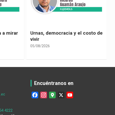
 costo de
El país de las explicaciones
convenientes
05/08/2026
0
Encuéntranos en
.ec
F
I
G
X
Y
a
n
o
o
c
s
o
u
54 4222
e
t
g
T