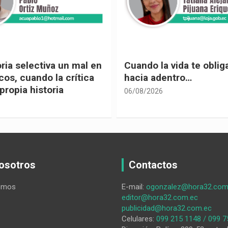
 vida te obliga a mirar
Urnas, democracia y el
entro…
vivir
05/08/2026
osotros
Contactos
omos
E-mail:
ogonzalez@hora32.com
editor@hora32.com.ec
publicidad@hora32.com.ec
Celulares:
099 215 1148 / 099 7