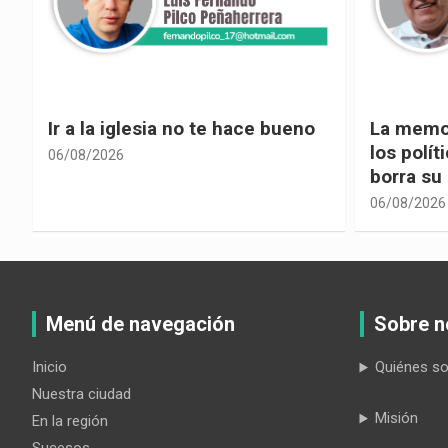
La memoria selectiva un mal en
Cuando la
los políticos, cuando la crítica
hacia ad
borra su propia historia
06/08/2026
06/08/2026
Menú de navegación
Sobre n
Inicio
Quiénes s
Nuestra ciudad
Misión
En la región