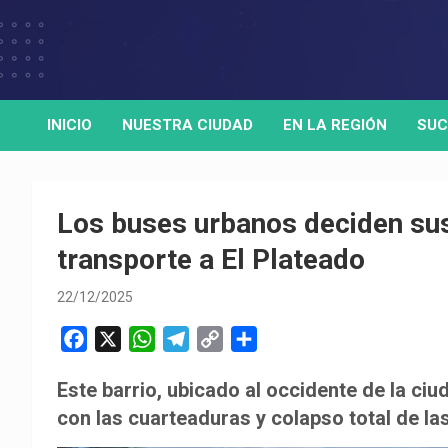
Skip
to
Medio de comunicación digital
HORA32
content
INICIO
NUESTRA CIUDAD
EN LA REGIÓN
SUC
Los buses urbanos deciden sus
transporte a El Plateado
22/12/2025
F
X
W
T
C
C
a
h
e
o
o
Este barrio, ubicado al occidente de la ci
c
a
l
p
m
con las cuarteaduras y colapso total de la
e
t
e
y
p
b
s
g
L
a