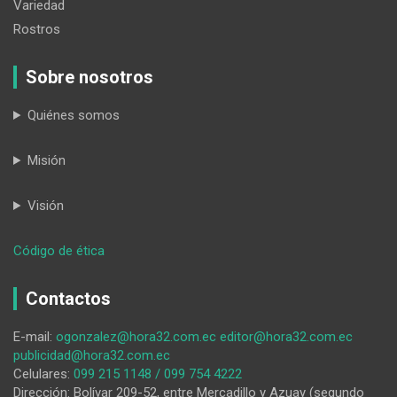
Variedad
Rostros
Sobre nosotros
Quiénes somos
Misión
Visión
:
Código de ética
Las
vidas
Contactos
de
los
E-mail:
ogonzalez@hora32.com.ec
editor@hora32.com.ec
otros
publicidad@hora32.com.ec
Celulares:
099 215 1148 / 099 754 4222
Dirección: Bolívar 209-52, entre Mercadillo y Azuay (segundo