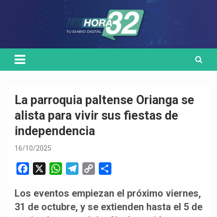
Skip
Medio de comunicación digital
HORA32
to
content
La parroquia paltense Orianga se
alista para vivir sus fiestas de
independencia
16/10/2025
F
X
W
T
C
C
a
h
e
o
o
Los eventos empiezan el próximo viernes,
c
a
l
p
m
31 de octubre, y se extienden hasta el 5 de
e
t
e
y
p