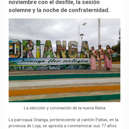
b
s
g
L
a
noviembre con el desfile, la sesión
o
A
r
i
r
solemne y la noche de confraternidad.
o
p
a
n
t
k
p
m
k
i
r
La elección y coronación de la nueva Reina
La parroquia Orianga, perteneciente al cantón Paltas, en la
provincia de Loja, se apresta a conmemorar sus 77 años