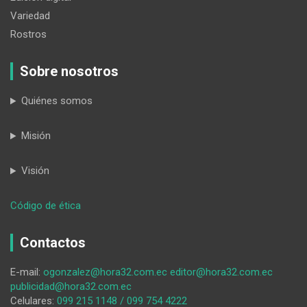
Variedad
Rostros
Sobre nosotros
Quiénes somos
Misión
Visión
:
Código de ética
La
parroquia
Contactos
paltense
Orianga
E-mail:
ogonzalez@hora32.com.ec
editor@hora32.com.ec
se
publicidad@hora32.com.ec
alista
Celulares:
099 215 1148 / 099 754 4222
para