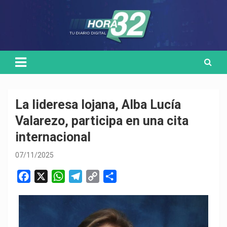
Skip
Medio de comunicación digital
HORA32
to
content
La lideresa lojana, Alba Lucía
Valarezo, participa en una cita
internacional
07/11/2025
F
X
W
T
C
C
a
h
e
o
o
c
a
l
p
m
e
t
e
y
p