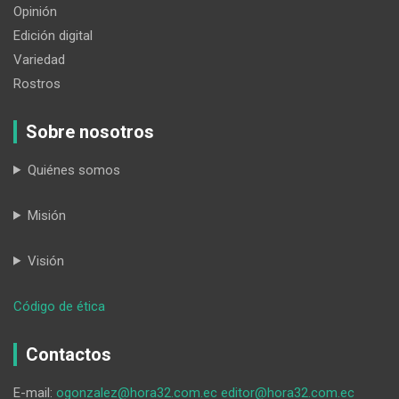
Opinión
Edición digital
Variedad
Rostros
Sobre nosotros
Quiénes somos
Misión
Visión
:
Código de ética
La
lideresa
Contactos
lojana,
Alba
E-mail:
ogonzalez@hora32.com.ec
editor@hora32.com.ec
Lucía